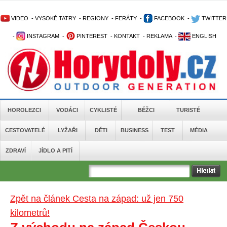
VIDEO
-
VYSOKÉ TATRY
-
REGIONY
-
FERÁTY
-
FACEBOOK
-
TWITTER
-
INSTAGRAM
-
PINTEREST
-
KONTAKT
-
REKLAMA
-
ENGLISH
HOROLEZCI
VODÁCI
CYKLISTÉ
BĚŽCI
TURISTÉ
CESTOVATELÉ
LYŽAŘI
DĚTI
BUSINESS
TEST
MÉDIA
ZDRAVÍ
JÍDLO A PITÍ
Zpět na článek Cesta na západ: už jen 750
kilometrů!