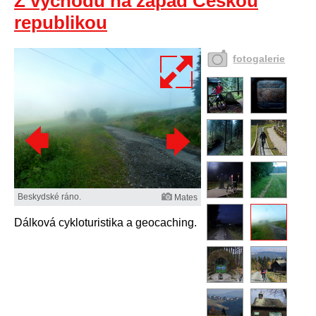
Z východu na západ Českou
republikou
fotogalerie
Beskydské ráno.
Mates
Dálková cykloturistika a geocaching.