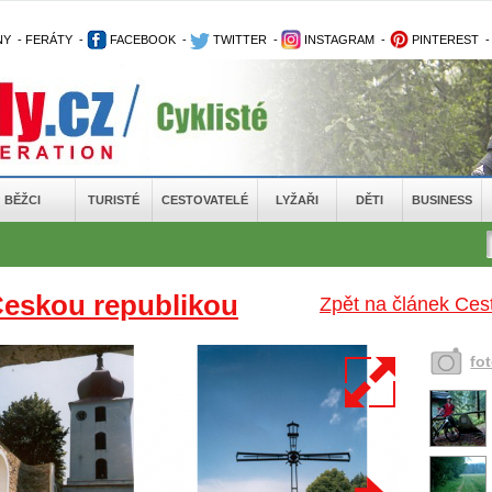
NY
-
FERÁTY
-
FACEBOOK
-
TWITTER
-
INSTAGRAM
-
PINTEREST
BĚŽCI
TURISTÉ
CESTOVATELÉ
LYŽAŘI
DĚTI
BUSINESS
Českou republikou
Zpět na článek Cest
fo