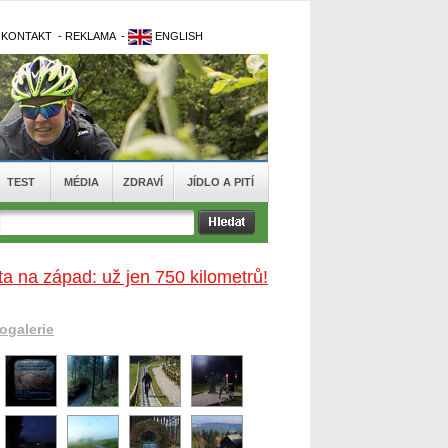
-
KONTAKT
-
REKLAMA
-
ENGLISH
TEST
MÉDIA
ZDRAVÍ
JÍDLO A PITÍ
a na západ: už jen 750 kilometrů!
togalerie