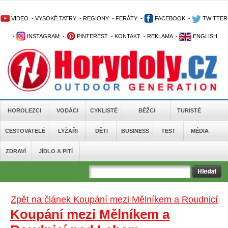
VIDEO
-
VYSOKÉ TATRY
-
REGIONY
-
FERÁTY
-
FACEBOOK
-
TWITTER
-
INSTAGRAM
-
PINTEREST
-
KONTAKT
-
REKLAMA
-
ENGLISH
HOROLEZCI
VODÁCI
CYKLISTÉ
BĚŽCI
TURISTÉ
CESTOVATELÉ
LYŽAŘI
DĚTI
BUSINESS
TEST
MÉDIA
ZDRAVÍ
JÍDLO A PITÍ
Zpět na článek Koupání mezi Mělníkem a Roudnicí
Koupání mezi Mělníkem a