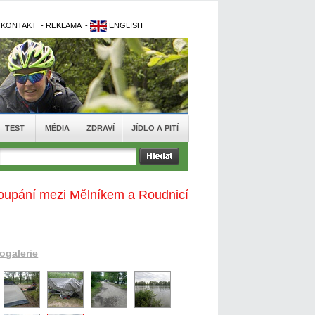
-
KONTAKT
-
REKLAMA
-
ENGLISH
TEST
MÉDIA
ZDRAVÍ
JÍDLO A PITÍ
oupání mezi Mělníkem a Roudnicí
togalerie