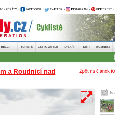
NY
-
FERÁTY
-
FACEBOOK
-
TWITTER
-
INSTAGRAM
-
PINTEREST
BĚŽCI
TURISTÉ
CESTOVATELÉ
LYŽAŘI
DĚTI
BUSINESS
em a Roudnicí nad
Zpět na článek K
fo