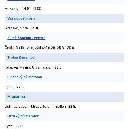
Mukařov
14.8.
19:00
Vasaloppet - běh
Švédsko, Mora
15.8.
Země živitelka - veletrh
České Budějovice, výstaviště
20.-25.8.
20.8.
Trofeo Kima - běh
Itálie, Val Masino
Ultramaraton
22.8.
Lipenský půlmaraton
Lipno
22.8.
Miladathlon
Ústí nad Labem, Milada
Terénní triatlon
22.8.
Brdský půlmaraton
Kytín
22.8.