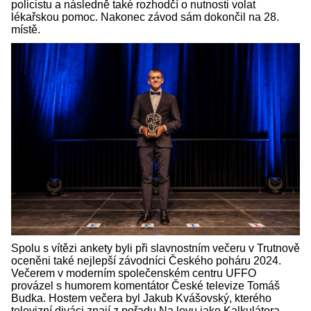
policistu a následně také rozhodčí o nutnosti volat
lékařskou pomoc. Nakonec závod sám dokončil na 28.
místě.
Spolu s vítězi ankety byli při slavnostním večeru v Trutnově
oceněni také nejlepší závodníci Českého poháru 2024.
Večerem v moderním společenském centru UFFO
provázel s humorem komentátor České televize Tomáš
Budka. Hostem večera byl Jakub Kvášovský, kterého
televizní diváci znají z pořadu Na lovu jako Kalkulátora.