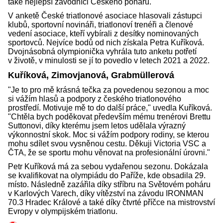
také nejlepší závodníci Českého poháru.
V anketě České triatlonové asociace hlasovali zástupci
klubů, sportovní novináři, triatlonoví trenéři a členové
vedení asociace, kteří vybírali z desítky nominovaných
sportovců. Nejvíce bodů od nich získala Petra Kuříková.
Dvojnásobná olympionička vyhrála tuto anketu potřetí
v životě, v minulosti se jí to povedlo v letech 2021 a 2022.
Kuříková, Zimovjanová, Grabmüllerová
"Je to pro mě krásná tečka za povedenou sezonou a moc
si vážím hlasů a podpory z českého triatlonového
prostředí. Motivuje mě to do další práce," uvedla Kuříková.
"Chtěla bych poděkovat především mému trenérovi Brettu
Suttonovi, díky kterému jsem letos udělala výrazný
výkonnostní skok. Moc si vážím podpory rodiny, se kterou
mohu sdílet svou vysněnou cestu. Děkuji Victoria VSC a
ČTA, že se sportu mohu věnovat na profesionální úrovni."
Petr Kuříková má za sebou vydařenou sezonu. Dokázala
se kvalifikovat na olympiádu do Paříže, kde obsadila 29.
místo. Následně zazářila díky stříbru na Světovém poháru
v Karlových Varech, díky vítězství na závodu IRONMAN
70.3 Hradec Králové a také díky čtvrté příčce na mistrovství
Evropy v olympijském triatlonu.