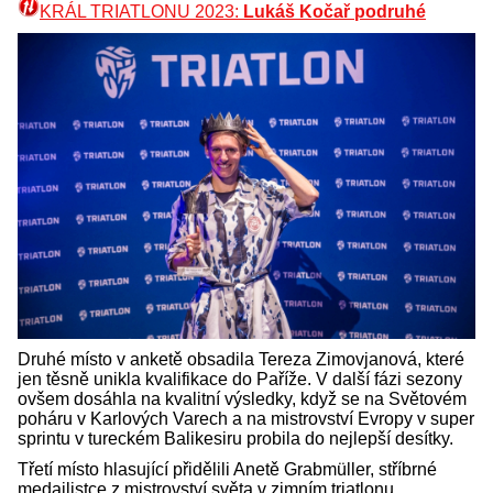
KRÁL TRIATLONU 2023:
Lukáš Kočař podruhé
Druhé místo v anketě obsadila Tereza Zimovjanová, které
jen těsně unikla kvalifikace do Paříže. V další fázi sezony
ovšem dosáhla na kvalitní výsledky, když se na Světovém
poháru v Karlových Varech a na mistrovství Evropy v super
sprintu v tureckém Balikesiru probila do nejlepší desítky.
Třetí místo hlasující přidělili Anetě Grabmüller, stříbrné
medailistce z mistrovství světa v zimním triatlonu