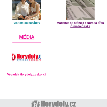
Vlakem do pohádky
Madshus se stěhuje z Norska přes
Čínu do Česka
MÉDIA
Výpadek Horydoly.cz skončil