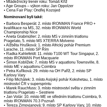
• Mládežnický trenér roku: Tomáš Kříž
• Age Groups – výkon roku: Jan Oppolzer
• Cena Fair Play: Ondřej Kozojed
Nominovaní byli také:
• Barbora Besperát: 2. místo IRONMAN France PRO +
kvalifikace na MS, 32. místo IRONMAN World
Championship Nice
• Aneta Grabmüller: 2. místo MS v zimním triatlonu
Pragelato, 5. místo MS XTERRA Molveno
• Alžběta Hrušková: 1. místo Africký pohár Premium
Larache, 11. místo SP Řím
• Radka Kahlefeldt: 11. místo T100 WT Tour Singapur, 2.
místo IRONMAN Port Macquarie
• Šimon Koblížek: 7. místo MS v aquatlonu Townsville, 8.
místo ME v aquatlonu Coimbra
• Petra Kuříková: 29. místo na OH Paříž, 2. místo SP
Karlovy Vary
• Filip Michálek: 3. místo Asijský pohár Kokshetau, 1. místo
mistroství ČR v supersprintu
• Marek Rauchfuss: 3. místo mistrovství světa v zimním
triatlonu Pragelato – Sestriere
• Jan Volár: 10. místo ME ve středním triatlonu Coimbra, 9.
místo IRONMAN 70.3 Poznaň
• Tereza Zimovjanová: 9. místo SP Karlovy Vary, 10. místo