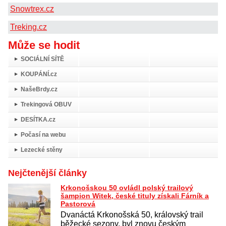
Snowtrex.cz
Treking.cz
Může se hodit
SOCIÁLNÍ SÍTĚ
KOUPÁNÍ.cz
NašeBrdy.cz
Trekingová OBUV
DESÍTKA.cz
Počasí na webu
Lezecké stěny
Nejčtenější články
Krkonošskou 50 ovládl polský trailový
šampion Witek, české tituly získali Fárník a
Pastorová
Dvanáctá Krkonošská 50, královský trail
běžecké sezony, byl znovu českým