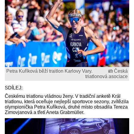
Petra Kuříková běží traitlon Karlovy Vary.
Česká
triatlonová asociace
SDÍLEJ:
Českému triatlonu vládnou ženy. V tradiční anketě Král
triatlonu, která oceňuje nejlepší sportovce sezony, zvítězila
olympionička Petra Kuříková, druhé místo obsadila Tereza
Zimovjanová a třetí Aneta Grabmüller.