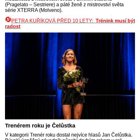
(Pragelato – Sestriere) a páté ženě z mistrovství světa
série XTERRA (Molveno).
PETRA KUŘÍKOVÁ PŘED 10 LETY:
Trénink musí být
radost
Trenérem roku je Čelůstka
V kategorii Trenér roku dostal nejvíce hlasů Jan Čelůstka.