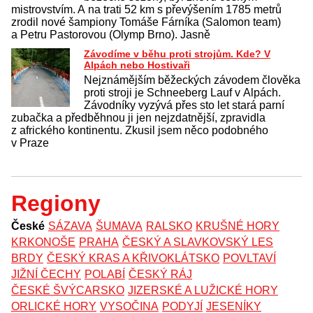
mistrovstvím. A na trati 52 km s převýšením 1785 metrů
zrodil nové šampiony Tomáše Fárníka (Salomon team)
a Petru Pastorovou (Olymp Brno). Jasně
Závodíme v běhu proti strojům. Kde? V
Alpách nebo Hostivaři
Nejznámějším běžeckých závodem člověka
proti stroji je Schneeberg Lauf v Alpách.
Závodníky vyzývá přes sto let stará parní
zubačka a předběhnou ji jen nejzdatnější, zpravidla
z afrického kontinentu. Zkusil jsem něco podobného
v Praze
Regiony
České
SÁZAVA
ŠUMAVA
RALSKO
KRUŠNÉ HORY
KRKONOŠE
PRAHA
ČESKÝ A SLAVKOVSKÝ LES
BRDY
ČESKÝ KRAS A KŘIVOKLÁTSKO
POVLTAVÍ
JIŽNÍ ČECHY
POLABÍ
ČESKÝ RÁJ
ČESKÉ ŠVÝCARSKO
JIZERSKÉ A LUŽICKÉ HORY
ORLICKÉ HORY
VYSOČINA
PODYJÍ
JESENÍKY