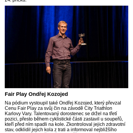
Fair Play Ondřej Kozojed
Na pódium vystoupil také Ondřej Kozojed, který převzal
Cenu Fair Play za svůj čin na závodě City Triathlon
Karlovy Vary. Talentovaný dorostenec se držel na třetí
pozici, přesto během cyklistické části zastavil u soupeřů,
kteří před ním spadli na kole. Zkontroloval jejich zdravotní
stav, odklidil jejich kola z trati a informoval nejbližšího