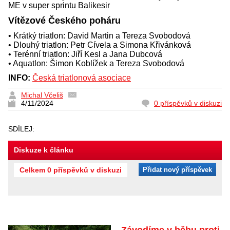
ME v super sprintu Balikesir
Vítězové Českého poháru
• Krátký triatlon: David Martin a Tereza Svobodová
• Dlouhý triatlon: Petr Cívela a Simona Křivánková
• Terénní triatlon: Jiří Kesl a Jana Dubcová
• Aquatlon: Šimon Koblížek a Tereza Svobodová
INFO:
Česká triatlonová asociace
Michal Včeliš
4/11/2024
0 příspěvků v diskuzi
SDÍLEJ:
Diskuze k článku
Celkem 0 příspěvků v diskuzi
Přidat nový příspěvek