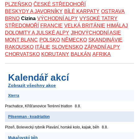
PLZEŇSKO
ČESKÉ STŘEDOHOŘÍ
BESKYDY A JAVORNÍKY
BÍLÉ KARPATY
OSTRAVA
BRNO
Cizina
VÝCHODNÍ ALPY
VYSOKÉ TATRY
STŘEDOMOŘÍ
FRANCIE
VELKÁ BRITÁNIE
HIMÁLAJ
DOLOMITY A JULSKÉ ALPY
JIHOVÝCHODNÍ ASIE
MONT BLANC
POLSKO
NĚMECKO
SKANDINÁVIE
RAKOUSKO
ITÁLIE
SLOVENSKO
ZÁPADNÍ ALPY
CHORVATSKO
KORUTANY
BALKÁN
AFRIKA
Kalendář akcí
Zobrazit všechny akce
Xterra
Prachatice, Křišťanovice
Terénní triatlon
8.8.
Pilsenman - kvadriatlon
Plzeň, Bolevecký rybník
Plavání, horské kolo, kajak, běh
8.8.
Mukařovský běh