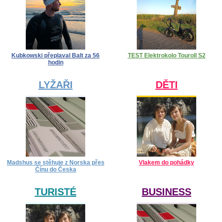
Kubkowski přeplaval Balt za 56
TEST Elektrokolo Touroll S2
hodin
LYŽAŘI
DĚTI
Madshus se stěhuje z Norska přes
Vlakem do pohádky
Čínu do Česka
TURISTÉ
BUSINESS