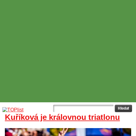
Kuříková je královnou triatlonu