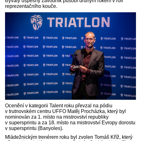
Bývalý úspěšný závodník působí druhým rokem v roli
reprezentačního kouče.
Ocenění v kategorii Talent roku převzal na pódiu
v trutnovském centru UFFO Matěj Procházka, který byl
nominován za 1. místo na mistrovství republiky
v supersprintu a za 18. místo na mistrovství Evropy dorostu
v supersprintu (Banyoles).
Mládežnickým trenérem roku byl zvolen Tomáš Kříž, který