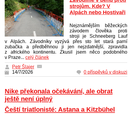
Závodíme v běhu proti
strojům. Kde? V
Alpách nebo Hostivaři
Nejznámějším běžeckých
závodem člověka proti
stroji je Schneeberg Lauf
v Alpách. Závodníky vyzývá přes sto let stará parní
zubačka a předběhnou ji jen nejzdatnější, zpravidla
z afrického kontinentu. Zkusil jsem něco podobného
v Praze...
celý článek
Petr Šlajer
14/7/2026
0 příspěvků v diskuzi
Nike překonala očekávání, ale obrat
ještě není úplný
Čeští triatlonisté: Astana a Kitzbühel