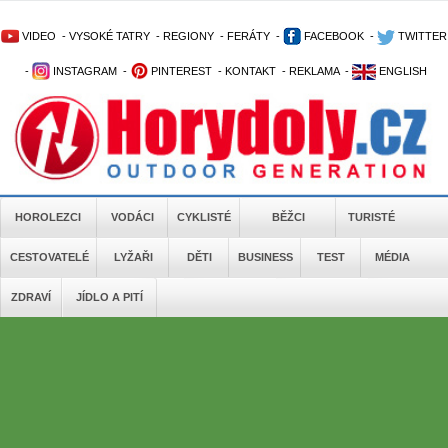
VIDEO
-
VYSOKÉ TATRY
-
REGIONY
-
FERÁTY
-
FACEBOOK
-
TWITTER
-
INSTAGRAM
-
PINTEREST
-
KONTAKT
-
REKLAMA
-
ENGLISH
HOROLEZCI
VODÁCI
CYKLISTÉ
BĚŽCI
TURISTÉ
CESTOVATELÉ
LYŽAŘI
DĚTI
BUSINESS
TEST
MÉDIA
ZDRAVÍ
JÍDLO A PITÍ