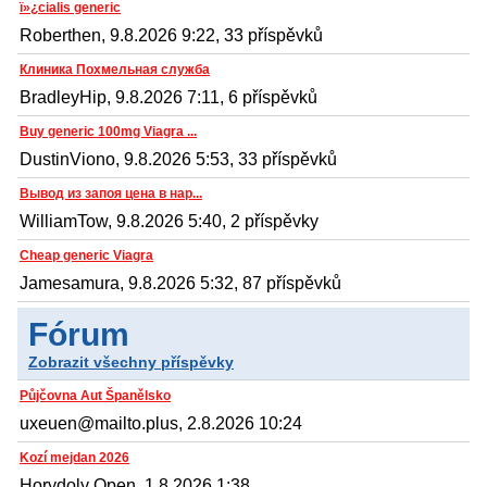
ï»¿cialis generic
Roberthen, 9.8.2026 9:22, 33 příspěvků
Клиника Похмельная служба
BradleyHip, 9.8.2026 7:11, 6 příspěvků
Buy generic 100mg Viagra ...
DustinViono, 9.8.2026 5:53, 33 příspěvků
Вывод из запоя цена в нар...
WilliamTow, 9.8.2026 5:40, 2 příspěvky
Cheap generic Viagra
Jamesamura, 9.8.2026 5:32, 87 příspěvků
Fórum
Zobrazit všechny příspěvky
Půjčovna Aut Španělsko
uxeuen@mailto.plus, 2.8.2026 10:24
Kozí mejdan 2026
Horydoly Open, 1.8.2026 1:38