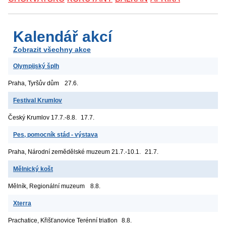
Kalendář akcí
Zobrazit všechny akce
Olympijský šplh
Praha, Tyršův dům
27.6.
Festival Krumlov
Český Krumlov
17.7.-8.8.
17.7.
Pes, pomocník stád - výstava
Praha, Národní zemědělské muzeum
21.7.-10.1.
21.7.
Mělnický košt
Mělník, Regionální muzeum
8.8.
Xterra
Prachatice, Křišťanovice
Terénní triatlon
8.8.