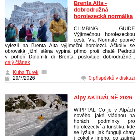
Brenta Alta -
dobrodružná
horolezecká normálka
CLIMBING GUIDE
Výjimečnou horolezeckou
cestu Via Normale poprvé
vylezli na Brenta Alta výjimeční horolezci. Ačkoliv se
obrovská jižní stěna vypíná přímo proti chatě Pedrotti
v pohoří Dolomiti di Brenta, poskytuje dobrodružné...
celý článek
Kuba Turek
29/7/2026
0 příspěvků v diskuzi
Alpy AKTUÁLNĚ 2026
WIPPTAL Co je v Alpách
nového, jaké vládnou na
horách podmínky pro
horolezectví a turistiku, kde
se lyžuje, jak fungují chaty
i cokoliv jiného, co zajímá