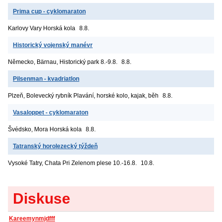
Prima cup - cyklomaraton
Karlovy Vary
Horská kola
8.8.
Historický vojenský manévr
Německo, Bärnau, Historický park
8.-9.8.
8.8.
Pilsenman - kvadriatlon
Plzeň, Bolevecký rybník
Plavání, horské kolo, kajak, běh
8.8.
Vasaloppet - cyklomaraton
Švédsko, Mora
Horská kola
8.8.
Tatranský horolezecký týždeň
Vysoké Tatry, Chata Pri Zelenom plese
10.-16.8.
10.8.
Diskuse
Kareemynmjdfff