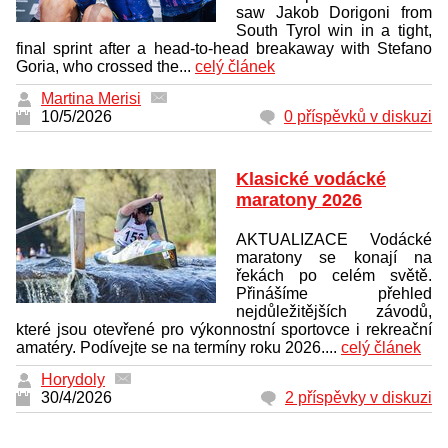
saw Jakob Dorigoni from
South Tyrol win in a tight,
final sprint after a head-to-head breakaway with Stefano
Goria, who crossed the...
celý článek
Martina Merisi
10/5/2026
0 příspěvků v diskuzi
Klasické vodácké
maratony 2026
AKTUALIZACE Vodácké
maratony se konají na
řekách po celém světě.
Přinášíme přehled
nejdůležitějších závodů,
které jsou otevřené pro výkonnostní sportovce i rekreační
amatéry. Podívejte se na termíny roku 2026....
celý článek
Horydoly
30/4/2026
2 příspěvky v diskuzi