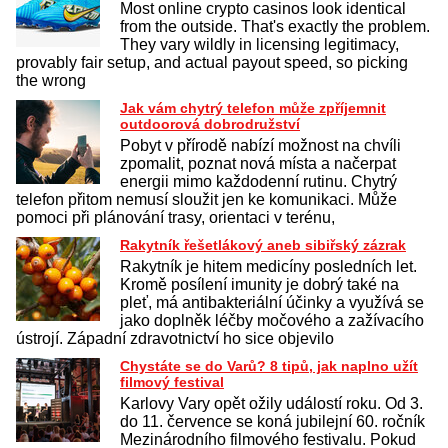
Most online crypto casinos look identical
from the outside. That's exactly the problem.
They vary wildly in licensing legitimacy,
provably fair setup, and actual payout speed, so picking
the wrong
Jak vám chytrý telefon může zpříjemnit
outdoorová dobrodružství
Pobyt v přírodě nabízí možnost na chvíli
zpomalit, poznat nová místa a načerpat
energii mimo každodenní rutinu. Chytrý
telefon přitom nemusí sloužit jen ke komunikaci. Může
pomoci při plánování trasy, orientaci v terénu,
Rakytník řešetlákový aneb sibiřský zázrak
Rakytník je hitem medicíny posledních let.
Kromě posílení imunity je dobrý také na
pleť, má antibakteriální účinky a využívá se
jako doplněk léčby močového a zažívacího
ústrojí. Západní zdravotnictví ho sice objevilo
Chystáte se do Varů? 8 tipů, jak naplno užít
filmový festival
Karlovy Vary opět ožily událostí roku. Od 3.
do 11. července se koná jubilejní 60. ročník
Mezinárodního filmového festivalu. Pokud