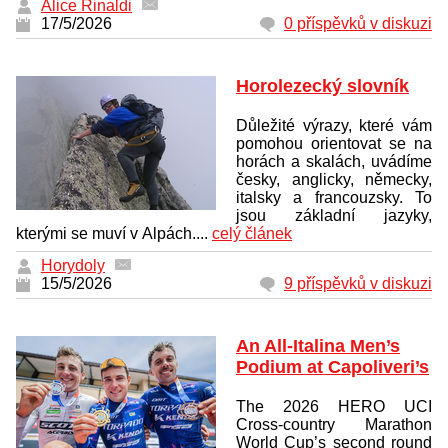
Alice Rinaldi
17/5/2026
0 příspěvků v diskuzi
Horolezecký slovník
Důležité výrazy, které vám
pomohou orientovat se na
horách a skalách, uvádíme
česky, anglicky, německy,
italsky a francouzsky. To
jsou základní jazyky,
kterými se muví v Alpách....
celý článek
Horydoly
15/5/2026
9 příspěvků v diskuzi
An All-Italina Men’s
Podium at Capoliveri’s
The 2026 HERO UCI
Cross-country Marathon
World Cup’s second round