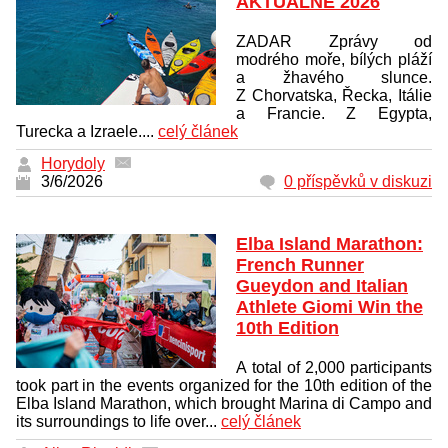
AKTUÁLNĚ 2026
ZADAR Zprávy od
modrého moře, bílých pláží
a žhavého slunce.
Z Chorvatska, Řecka, Itálie
a Francie. Z Egypta,
Turecka a Izraele....
celý článek
Horydoly
3/6/2026
0 příspěvků v diskuzi
Elba Island Marathon:
French Runner
Gueydon and Italian
Athlete Giomi Win the
10th Edition
A total of 2,000 participants
took part in the events organized for the 10th edition of the
Elba Island Marathon, which brought Marina di Campo and
its surroundings to life over...
celý článek