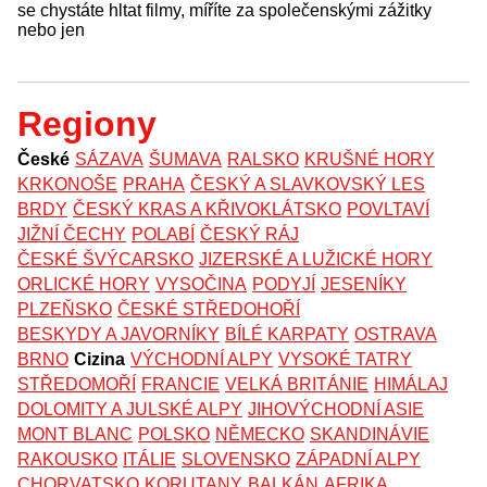
se chystáte hltat filmy, míříte za společenskými zážitky
nebo jen
Regiony
České
SÁZAVA
ŠUMAVA
RALSKO
KRUŠNÉ HORY
KRKONOŠE
PRAHA
ČESKÝ A SLAVKOVSKÝ LES
BRDY
ČESKÝ KRAS A KŘIVOKLÁTSKO
POVLTAVÍ
JIŽNÍ ČECHY
POLABÍ
ČESKÝ RÁJ
ČESKÉ ŠVÝCARSKO
JIZERSKÉ A LUŽICKÉ HORY
ORLICKÉ HORY
VYSOČINA
PODYJÍ
JESENÍKY
PLZEŇSKO
ČESKÉ STŘEDOHOŘÍ
BESKYDY A JAVORNÍKY
BÍLÉ KARPATY
OSTRAVA
BRNO
Cizina
VÝCHODNÍ ALPY
VYSOKÉ TATRY
STŘEDOMOŘÍ
FRANCIE
VELKÁ BRITÁNIE
HIMÁLAJ
DOLOMITY A JULSKÉ ALPY
JIHOVÝCHODNÍ ASIE
MONT BLANC
POLSKO
NĚMECKO
SKANDINÁVIE
RAKOUSKO
ITÁLIE
SLOVENSKO
ZÁPADNÍ ALPY
CHORVATSKO
KORUTANY
BALKÁN
AFRIKA