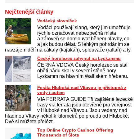
Nejčtenější články
Vodácký slovníček
Vodáci používají slang, který jim umožňuje
rychle označovat nebezpečná místa
a zároveň se domlouvat během plavby, co
a jak budou dělat. S lehkým pohrdáním se
navzájem dělí na cákaly (kajakáři), splouvače (raftaři) a ty,
Český horolezec zahynul na Lyskammu
ČERNÁ VDOVA Český horolezec se stal
obětí pádu skal v severní stěně hory
Lyskamm na hlavním Walliském hřebenu.
Feráta Hluboká nad Vltavou je přístupná z
vody i autem
VIA FERRATA GUIDE Tři zajištěné lezecké
trasy via ferrata jsou otevřené pro veřejnost
v Hluboké nad Vltavou. Jsou vedeny nad
hladinou Vltavy několik kilometrů po proudu od Hluboké.
Dvě si můžete přelézt
Top Online Crypto Casinos Offering
Thousands of Slots