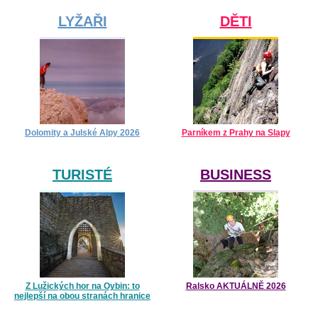
LYŽAŘI
DĚTI
Dolomity a Julské Alpy 2026
Parníkem z Prahy na Slapy
TURISTÉ
BUSINESS
Z Lužických hor na Oybin: to
Ralsko AKTUÁLNĚ 2026
nejlepší na obou stranách hranice