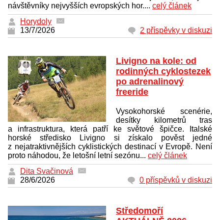
návštěvníky nejvyšších evropských hor....
celý článek
Horydoly
13/7/2026
2 příspěvky v diskuzi
Livigno na kole: od
rodinných cyklostezek
po adrenalinový
freeride
Vysokohorské scenérie,
desítky kilometrů tras
a infrastruktura, která patří ke světové špičce. Italské
horské středisko Livigno si získalo pověst jedné
z nejatraktivnějších cyklistických destinací v Evropě. Není
proto náhodou, že letošní letní sezónu...
celý článek
Dita Svačinová
28/6/2026
0 příspěvků v diskuzi
Středomoří