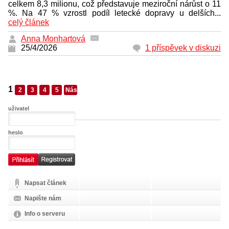
celkem 8,3 milionu, což představuje meziroční nárůst o 11
%. Na 47 % vzrostl podíl letecké dopravy u delších...
celý článek
Anna Monhartová
25/4/2026
1 příspěvek v diskuzi
1
2
3
4
5
Následující
uživatel
heslo
Napsat článek
Napište nám
Info o serveru