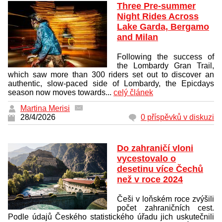
Three Pre-summer
Night Rides Across
Lake Garda, Bergamo
and Milan
Following the success of
the Lombardy Gran Trail,
which saw more than 300 riders set out to discover an
authentic, slow-paced side of Lombardy, the Epicdays
season now moves towards...
celý článek
Martina Merisi
28/4/2026
0 příspěvků v diskuzi
Do zahraničí vloni
vycestovalo o
desetinu více Čechů
než v roce 2024
Češi v loňském roce zvýšili
počet zahraničních cest.
Podle údajů Českého statistického úřadu jich uskutečnili