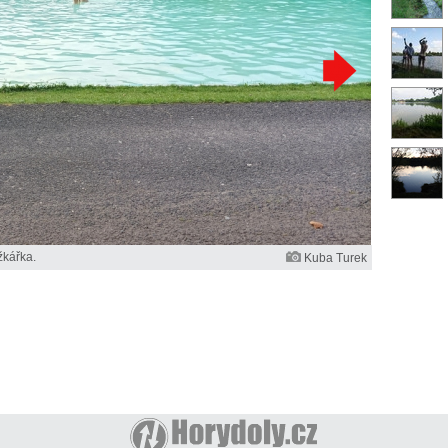
žkářka.
Kuba Turek