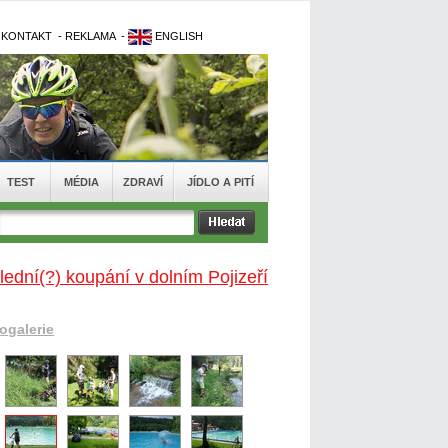
-
KONTAKT
-
REKLAMA
-
ENGLISH
TEST
MÉDIA
ZDRAVÍ
JÍDLO A PITÍ
lední(?) koupání v dolním Pojizeří
togalerie