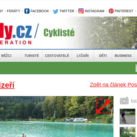
NY
-
FERÁTY
-
FACEBOOK
-
TWITTER
-
INSTAGRAM
-
PINTEREST
BĚŽCI
TURISTÉ
CESTOVATELÉ
LYŽAŘI
DĚTI
BUSINESS
zeří
Zpět na článek Pos
fo