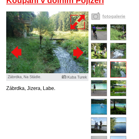
Koupání v dolním Pojizeří
fotogalerie
Zábrdka, Na Stádle.
Kuba Turek
Zábrdka, Jizera, Labe.