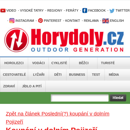
VIDEO
-
VYSOKÉ TATRY
-
REGIONY
-
FERÁTY
-
FACEBOOK
-
TWITTER
-
INSTAGRAM
-
PINTEREST
-
KONTAKT
-
REKLAMA
-
ENGLISH
HOROLEZCI
VODÁCI
CYKLISTÉ
BĚŽCI
TURISTÉ
CESTOVATELÉ
LYŽAŘI
DĚTI
BUSINESS
TEST
MÉDIA
ZDRAVÍ
JÍDLO A PITÍ
Zpět na článek Poslední(?) koupání v dolním
Pojizeří