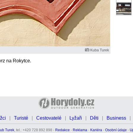
Kuba Turek
vrz na Rokytce.
žci
Turisté
Cestovatelé
Lyžaři
Děti
Business
ub Turek
, tel.: +420 728 892 898 -
Redakce
-
Reklama
-
Kariéra
-
Osobní údaje
-
U