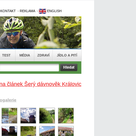
-
KONTAKT
-
REKLAMA
-
ENGLISH
TEST
MÉDIA
ZDRAVÍ
JÍDLO A PITÍ
na článek Šerý dávnověk Královic
togalerie