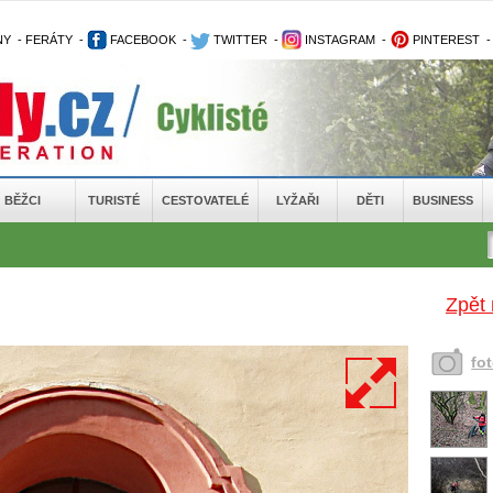
NY
-
FERÁTY
-
FACEBOOK
-
TWITTER
-
INSTAGRAM
-
PINTEREST
BĚŽCI
TURISTÉ
CESTOVATELÉ
LYŽAŘI
DĚTI
BUSINESS
Zpět 
fo