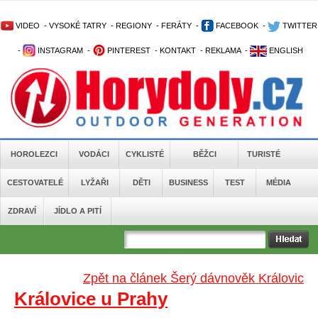
VIDEO
-
VYSOKÉ TATRY
-
REGIONY
-
FERÁTY
-
FACEBOOK
-
TWITTER
-
INSTAGRAM
-
PINTEREST
-
KONTAKT
-
REKLAMA
-
ENGLISH
HOROLEZCI
VODÁCI
CYKLISTÉ
BĚŽCI
TURISTÉ
CESTOVATELÉ
LYŽAŘI
DĚTI
BUSINESS
TEST
MÉDIA
ZDRAVÍ
JÍDLO A PITÍ
Zpět na článek Šerý dávnověk Královic
Královice u Prahy