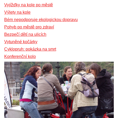
Vyjížďky na kole po městě
Výlety na kole
Bém nepodporuje ekologickou dopravu
Pohyb po městě pro zdraví
Bezpečí dětí na ulicích
Vytuněné kočárky
Cyklopruh: pokázka na smrt
Konferenční kolo