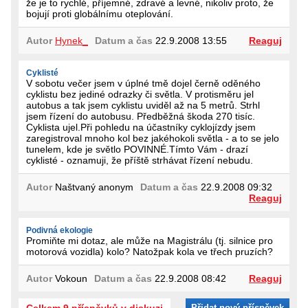
že je to rychlé, příjemné, zdravé a levné, nikoliv proto, že
bojují proti globálnímu oteplování.
Autor
Hynek_
Datum a čas
22.9.2008 13:55
Reaguj
Cyklisté
V sobotu večer jsem v úplné tmě dojel černě oděného
cyklistu bez jediné odrazky či světla. V protisměru jel
autobus a tak jsem cyklistu uviděl až na 5 metrů. Strhl
jsem řízení do autobusu. Předběžná škoda 270 tisíc.
Cyklista ujel.Při pohledu na účastníky cyklojízdy jsem
zaregistroval mnoho kol bez jakéhokoli světla - a to se jelo
tunelem, kde je světlo POVINNÉ.Tímto Vám - drazí
cyklisté - oznamuji, že příště strhávat řízení nebudu.
Autor
Naštvaný anonym
Datum a čas
22.9.2008 09:32
Reaguj
Podivná ekologie
Promiňte mi dotaz, ale může na Magistrálu (tj. silnice pro
motorová vozidla) kolo? Natožpak kola ve třech pruzích?
Autor
Vokoun
Datum a čas
22.9.2008 08:42
Reaguj
Celkem 9 příspěvků v diskuzi
Přidat nový příspěvek