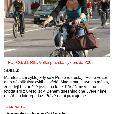
FOTOGALERIE: Velká pražská cyklojízda 2008
SDÍLEJ:
Manifestační cyklojízdy se v Praze rozrůstají. Včera večer
dalo několik tisíc cyklistů vědět Magistrátu hlavního města,
že chtějí bezpečně jezdit na kole. Přinášíme velkou
fotogalerii z Cyklojízdy. Během dnešního dne uveřejníme
obsáhlou fotoreportáž. Právě na ní pracujeme.
JAK NA TO
Horydoly podporují Cyklojízdy.