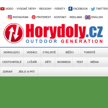
VIDEO
-
VYSOKÉ TATRY
-
REGIONY
-
FERÁTY
-
FACEBOOK
-
TWITTER
-
INSTAGRAM
-
PINTEREST
-
KONTAKT
-
REKLAMA
-
ENGLISH
HOROLEZCI
VODÁCI
CYKLISTÉ
BĚŽCI
TURISTÉ
CESTOVATELÉ
LYŽAŘI
DĚTI
BUSINESS
TEST
MÉDIA
ZDRAVÍ
JÍDLO A PITÍ