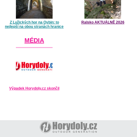
Z Lužických hor na Oybin: to
Ralsko AKTUÁLNĚ 2026
nejlepší na obou stranách hranice
MÉDIA
Výpadek Horydoly.cz skončil