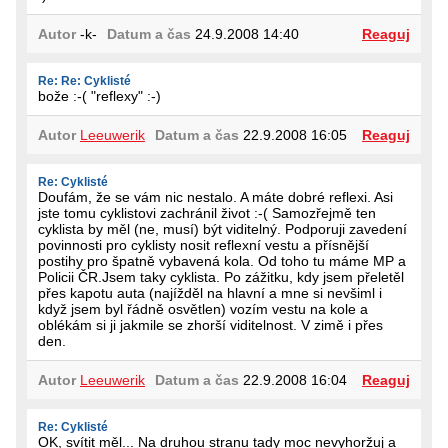
Autor
-k-
Datum a čas
24.9.2008 14:40
Reaguj
Re: Re: Cyklisté
bože :-( "reflexy" :-)
Autor
Leeuwerik
Datum a čas
22.9.2008 16:05
Reaguj
Re: Cyklisté
Doufám, že se vám nic nestalo. A máte dobré reflexi. Asi
jste tomu cyklistovi zachránil život :-( Samozřejmě ten
cyklista by měl (ne, musí) být viditelný. Podporuji zavedení
povinnosti pro cyklisty nosit reflexní vestu a přísnější
postihy pro špatně vybavená kola. Od toho tu máme MP a
Policii ČR.Jsem taky cyklista. Po zážitku, kdy jsem přeletěl
přes kapotu auta (najížděl na hlavní a mne si nevšiml i
když jsem byl řádně osvětlen) vozím vestu na kole a
oblékám si ji jakmile se zhorší viditelnost. V zimě i přes
den.
Autor
Leeuwerik
Datum a čas
22.9.2008 16:04
Reaguj
Re: Cyklisté
OK, svítit měl... Na druhou stranu tady moc nevyhoržuj a