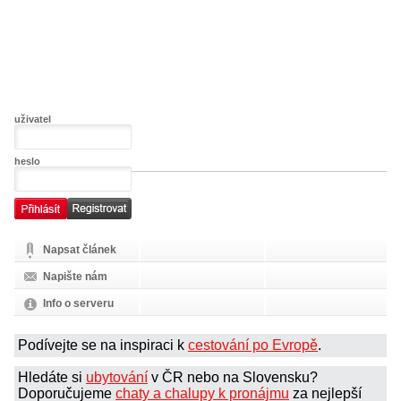
uživatel
heslo
Napsat článek
Napište nám
Info o serveru
Podívejte se na inspiraci k
cestování po Evropě
.
Hledáte si
ubytování
v ČR nebo na Slovensku?
Doporučujeme
chaty a chalupy k pronájmu
za nejlepší