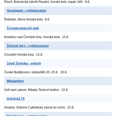
Plzeň, Bolevecký rybník
Plavání, horské kolo, kajak, běh
8.8.
Vasaloppet - cyklomaraton
Švédsko, Mora
Horská kola
8.8.
Černokostelecký bajk
Kostelec nad Černými lesy
Horská kola
15.8.
Železné hory - cyklomaraton
Chrudim
Horská kola
15.8.
Země živitelka - veletrh
České Budějovice, výstaviště
20.-25.8.
20.8.
Miladathlon
Ústí nad Labem, Milada
Terénní triatlon
22.8.
Gránická 70
Znojmo, Gránice
Cyklistický závod do vrchu
23.8.