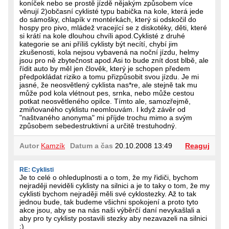
koníček nebo se prostě jízdě nějakým způsobem více
věnují 2)občasní cyklisté typu babička na kole, která jede
do sámošky, chlapík v montérkách, který si odskočil do
hospy pro pivo, mládež vracející se z diskotéky, děti, které
si krátí na kole dlouhou chvíli apod.Cyklisté z druhé
kategorie se ani příliš cyklisty být necítí, chybí jim
zkušenosti, kola nejsou vybavená na noční jízdu, helmy
jsou pro ně zbytečnost apod.Asi to bude znít dost blbě, ale
řídit auto by měl jen člověk, který je schopen předem
předpokládat riziko a tomu přizpůsobit svou jízdu. Je mi
jasné, že neosvětlený cyklista nas*re, ale stejně tak mu
může pod kola vlétnout pes, srnka, nebo může cestou
potkat neosvětleného opilce. Tímto ale, samozřejmě,
zmiňovaného cyklistu neomlouvám. I když závěr od
"naštvaného anonyma" mi příjde trochu mimo a svým
způsobem sebedestruktivní a určitě trestuhodný.
Autor
Kamzík
Datum a čas
20.10.2008 13:49
Reaguj
RE: Cyklisti
Je to celé o ohleduplnosti a o tom, že my řidiči, bychom
nejraději neviděli cyklisty na silnici a je to taky o tom, že my
cyklisti bychom nejraději měli své cyklostezky. Až to tak
jednou bude, tak budeme všichni spokojení a proto tyto
akce jsou, aby se na nás naši výběrčí daní nevykašlali a
aby pro ty cyklisty postavili stezky aby nezavazeli na silnici
:)