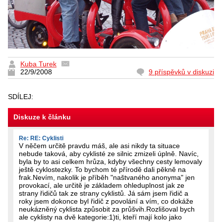
Kuba Turek
22/9/2008
9 příspěvků v diskuzi
SDÍLEJ:
Diskuze k článku
Re: RE: Cyklisti
V něčem určitě pravdu máš, ale asi nikdy ta situace
nebude taková, aby cyklisté ze silnic zmizeli úplně. Navíc,
byla by to asi celkem hrůza, kdyby všechny cesty lemovaly
ještě cyklostezky. To bychom té přírodě dali pěkně na
frak.Nevím, nakolik je příběh "naštvaného anonyma" jen
provokací, ale určitě je základem ohleduplnost jak ze
strany řidičů tak ze strany cyklistů. Já sám jsem řidič a
roky jsem dokonce byl řidič z povolání a vím, co dokáže
neukázněný cyklista způsobit za průšvih.Rozlišoval bych
ale cyklisty na dvě kategorie:1)ti, kteří mají kolo jako