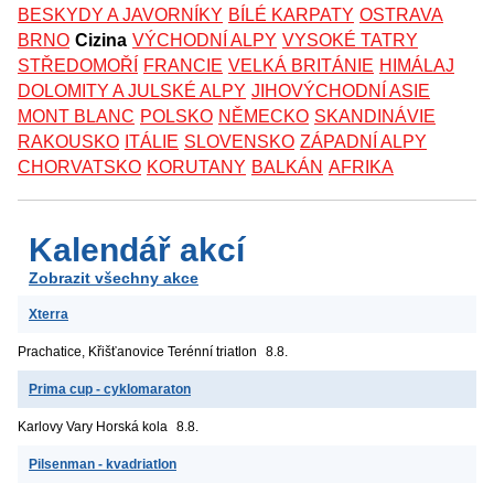
BESKYDY A JAVORNÍKY
BÍLÉ KARPATY
OSTRAVA
BRNO
Cizina
VÝCHODNÍ ALPY
VYSOKÉ TATRY
STŘEDOMOŘÍ
FRANCIE
VELKÁ BRITÁNIE
HIMÁLAJ
DOLOMITY A JULSKÉ ALPY
JIHOVÝCHODNÍ ASIE
MONT BLANC
POLSKO
NĚMECKO
SKANDINÁVIE
RAKOUSKO
ITÁLIE
SLOVENSKO
ZÁPADNÍ ALPY
CHORVATSKO
KORUTANY
BALKÁN
AFRIKA
Kalendář akcí
Zobrazit všechny akce
Xterra
Prachatice, Křišťanovice
Terénní triatlon
8.8.
Prima cup - cyklomaraton
Karlovy Vary
Horská kola
8.8.
Pilsenman - kvadriatlon