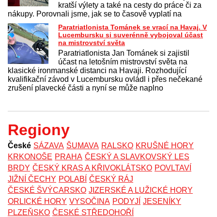
kratší výlety a také na cesty do práce či za
nákupy. Porovnali jsme, jak se to časově vyplatí na
Paratriatlonista Tománek se vrací na Havaj. V
Lucembursku si suverénně vybojoval účast
na mistrovství světa
Paratriatlonista Jan Tománek si zajistil
účast na letošním mistrovství světa na
klasické ironmanské distanci na Havaji. Rozhodující
kvalifikační závod v Lucembursku ovládl i přes nečekané
zrušení plavecké části a nyní se může naplno
Regiony
České
SÁZAVA
ŠUMAVA
RALSKO
KRUŠNÉ HORY
KRKONOŠE
PRAHA
ČESKÝ A SLAVKOVSKÝ LES
BRDY
ČESKÝ KRAS A KŘIVOKLÁTSKO
POVLTAVÍ
JIŽNÍ ČECHY
POLABÍ
ČESKÝ RÁJ
ČESKÉ ŠVÝCARSKO
JIZERSKÉ A LUŽICKÉ HORY
ORLICKÉ HORY
VYSOČINA
PODYJÍ
JESENÍKY
PLZEŇSKO
ČESKÉ STŘEDOHOŘÍ