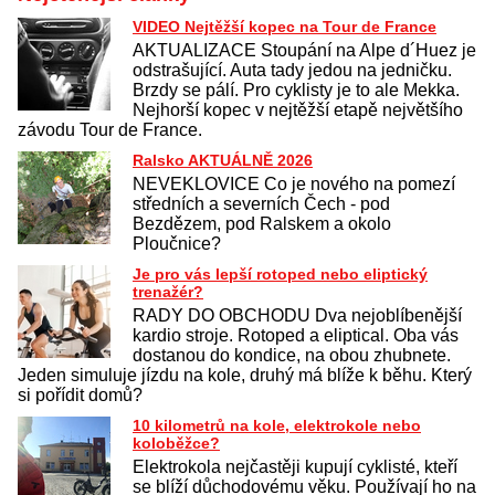
VIDEO Nejtěžší kopec na Tour de France
AKTUALIZACE Stoupání na Alpe d´Huez je
odstrašující. Auta tady jedou na jedničku.
Brzdy se pálí. Pro cyklisty je to ale Mekka.
Nejhorší kopec v nejtěžší etapě největšího
závodu Tour de France.
Ralsko AKTUÁLNĚ 2026
NEVEKLOVICE Co je nového na pomezí
středních a severních Čech - pod
Bezdězem, pod Ralskem a okolo
Ploučnice?
Je pro vás lepší rotoped nebo eliptický
trenažér?
RADY DO OBCHODU Dva nejoblíbenější
kardio stroje. Rotoped a eliptical. Oba vás
dostanou do kondice, na obou zhubnete.
Jeden simuluje jízdu na kole, druhý má blíže k běhu. Který
si pořídit domů?
10 kilometrů na kole, elektrokole nebo
koloběžce?
Elektrokola nejčastěji kupují cyklisté, kteří
se blíží důchodovému věku. Používají ho na