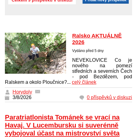
Ralsko AKTUÁLNĚ
2026
Vydáno před 5 dny
NEVEKLOVICE Co je
nového na pomezí
středních a severních Čech
- pod Bezdězem, pod
Ralskem a okolo Ploučnice?...
celý článek
Horydoly
3/8/2026
0 příspěvků v diskuzi
Paratriatlonista Tománek se vrací na
Havaj. V Lucembursku si suverénně
vybojoval účast na mistrovství světa