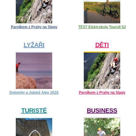
Parníkem z Prahy na Slapy
TEST Elektrokolo Touroll S2
LYŽAŘI
DĚTI
Dolomity a Julské Alpy 2026
Parníkem z Prahy na Slapy
TURISTÉ
BUSINESS