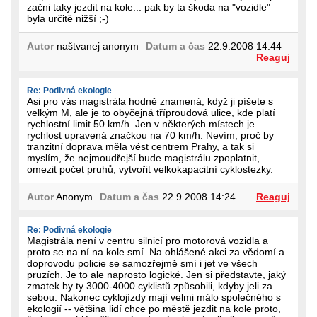
začni taky jezdit na kole... pak by ta škoda na "vozidle"
byla určitě nižší ;-)
Autor
naštvanej anonym
Datum a čas
22.9.2008 14:44
Reaguj
Re: Podivná ekologie
Asi pro vás magistrála hodně znamená, když ji píšete s
velkým M, ale je to obyčejná tříproudová ulice, kde platí
rychlostní limit 50 km/h. Jen v některých místech je
rychlost upravená značkou na 70 km/h. Nevím, proč by
tranzitní doprava měla vést centrem Prahy, a tak si
myslím, že nejmoudřejší bude magistrálu zpoplatnit,
omezit počet pruhů, vytvořit velkokapacitní cyklostezky.
Autor
Anonym
Datum a čas
22.9.2008 14:24
Reaguj
Re: Podivná ekologie
Magistrála není v centru silnicí pro motorová vozidla a
proto se na ní na kole smí. Na ohlášené akci za vědomí a
doprovodu policie se samozřejmě smí i jet ve všech
pruzích. Je to ale naprosto logické. Jen si představte, jaký
zmatek by ty 3000-4000 cyklistů způsobili, kdyby jeli za
sebou. Nakonec cyklojízdy mají velmi málo společného s
ekologií -- většina lidí chce po městě jezdit na kole proto,