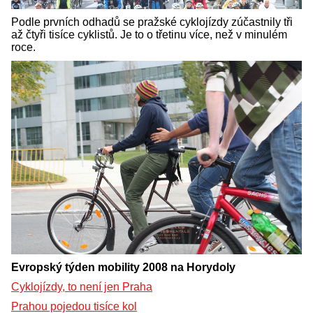
Podle prvních odhadů se pražské cyklojízdy zúčastnily tři
až čtyři tisíce cyklistů. Je to o třetinu více, než v minulém
roce.
Evropský týden mobility 2008 na Horydoly
Cyklojízdy, to není jen Praha
Prahou pojedou tisíce kol