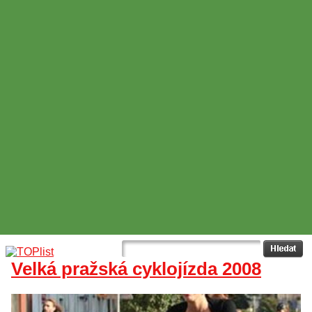
Velká pražská cyklojízda 2008