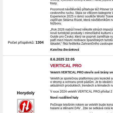
trasy.
Pozornost návštěvníků přitahuje též Pilsner U
cestovního ruchu. Stala se vítězem kategorie
Experience 2025 v rámci soutěže World Trave
zajišťuje Sklárna Rückl, která návštěvníkům na
Nižboru.
„Rok 2026 nabízí hned několik silných impulz
nové turistické produkty i mimořádné kulturní
Guide pro Česko, který se poprvé zaměřuje n
patří mezi hlavní motivace španělských turist
Počet příspěvků:
1304
lákadel,“ říká ředitelka Zahraničního zasto
Kateřina Beránková
8.6.2025 22:05
VERTICAL PRO
Veletrh VERTICAL PRO otevře své brány ve F
Veletrh je společnou platformou pro lezecké a
o stromy a ochranu proti pádům. Je to ideální
aktuálních produktech, trendech a tématech n
V roce 2024 veletrh VERTICAL PRO přivítal 2
Horydoly
Nové rozdělení haly
Počínaje letošním rokem se veletrh bude kona
halami a stěnami DAV . Zde se setkává celá 