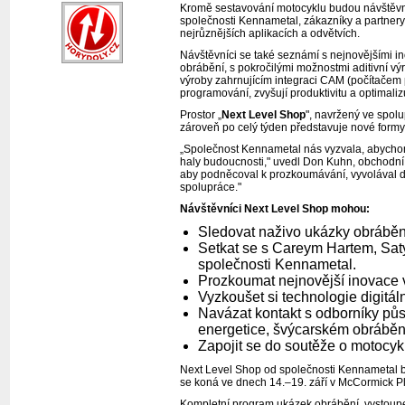
Kromě sestavování motocyklu budou návštěvní
společnosti Kennametal, zákazníky a partnery 
nejrůznějších aplikacích a odvětvích.
Návštěvníci se také seznámí s nejnovějšími in
obrábění, s pokročilými možnostmi aditivní v
výroby zahrnujícím integraci CAM (počítačem p
programování, zvyšují produktivitu a optimaliz
Prostor „
Next Level Shop
", navržený ve spol
zároveň po celý týden představuje nové formy 
„Společnost Kennametal nás vyzvala, abychom v
haly budoucnosti," uvedl Don Kuhn, obchodní 
aby podněcoval k prozkoumávání, vyvolával di
spolupráce."
Návštěvníci Next Level Shop mohou:
Sledovat naživo ukázky obrábění
Setkat se s Careym Hartem, Sa
společnosti Kennametal.
Prozkoumat nejnovější inovace v
Vyzkoušet si technologie digitáln
Navázat kontakt s odborníky půs
energetice, švýcarském obrábění
Zapojit se do soutěže o motocyk
Next Level Shop od společnosti Kennametal b
se koná ve dnech 14.–19. září v McCormick P
Kompletní program ukázek obrábění, vystoupen