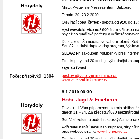
Horydoly
Místo: Výstaviště Messezentrum Salzburg
Termín: 20.-23.2.2020
Otevírací doba: čtvrtek - sobota od 9:00 do 1
Vystavovatelé: více než 600 firem s širokou n
psy až po rybářské potřeby a veškeré vybave
Další akce: Šampionát ve vábení jelenů, Red 
Soutěže a další doprovodný program, Výstava
SLEVA:
Při zakoupení vstupenky přes interne
Pro skupiny nad 20 osob je výhodnější zakou
Olga Pešková
peskova@veletrzni-informace.cz
Počet příspěvků:
1304
www.veletrzni-informace.cz
8.1.2019 09:30
Hohe Jagd & Fischerei
Horydoly
Dovoluji si Vám připomenout termín oblíbené
dnech 21. - 24. 2.a představí 620 mezinárodní
Součástí veletrhu bude i rakouský šampionát 
Pořadatel nabízí slevu na vstupném, díky níž
přes webové stránky
www.hohejagd.at
Pro skupiny nad 20 osob je výhodnější zakou