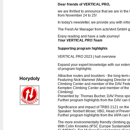
Dear friends of VERTICAL PRO,
we are thrilled to announce that we are in the 
from November 24 to 25!
In today's newsletter, we provide you with in
The Fresh Air Manager from actoVent GmbH guar
Enjoy reading and have a safe journey!
Your VERTICAL PRO Team
Supporting program highlights
VERTICAL PRO 2023 | hall overview
Expand your expert knowledge with our extensi
of program highlights:
Attractive routes and boulders - the long-term
Horydoly
Featuring Nick Mammel (Managing Director of
Climbing Center and member of the DAV Feder
Kempten Climbing Center and member of the DA
Climbing)
Presented by: Thomas Bucher, DAV Press sp
Further program highlights from the DAV can 
Significance and impact of TRBS 2121 on the f
Speaker: Norbert Moser, VBG, Head of Preven
Further program highlights from the IAPA can 
The more environmentally friendly climbing gym
With Colin Knowles (IFSC Europe Sustainabi