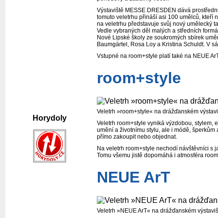
Výstaviště MESSE DRESDEN dává prostřednict
tomuto veletrhu přináší asi 100 umělců, kteří 
na veletrhu představuje svůj nový umělecký t
Vedle vybraných děl malých a středních form
Nové Lipské školy ze soukromých sbírek uměn
Baumgärtel, Rosa Loy a Kristina Schuldt. V s
Vstupné na room+style platí také na NEUE ArT
room+style
Veletrh »room+style« na drážďanském výsta
Horydoly
Veletrh room+style vyniká výzdobou, stylem, 
umění a životnímu stylu, ale i módě, šperkům a
přímo zakoupit nebo objednat.
Na veletrh room+style nechodí návštěvníci s ja
Tomu všemu jistě dopomáhá i atmosféra room+st
NEUE ArT
Veletrh »NEUE ArT« na drážďanském výstav