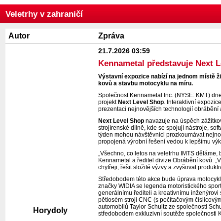
Veletrhy v zahraničí
Autor
Zpráva
21.7.2026 03:59
Kennametal představuje Next L
Výstavní expozice nabízí na jednom místě ži
kovů a stavbu motocyklu na míru.
Společnost Kennametal Inc. (NYSE: KMT) dnes
projekt
Next Level Shop
. Interaktivní expoz
prezentaci nejnovějších technologií obrábění 
Next Level Shop
navazuje na úspěch zážitkov
strojírenské dílně, kde se spojují nástroje, so
týden mohou návštěvníci prozkoumávat nejnověj
propojená výrobní řešení vedou k lepšímu vý
„Všechno, co letos na veletrhu IMTS děláme, 
Kennametal a ředitel divize Obrábění kovů. „V
chytřeji, řešit složité výzvy a zvyšovat produk
Středobodem této akce bude úprava motocyklu
značky WIDIA se legenda motoristického sportu
generálnímu řediteli a kreativnímu inženýro
pětiosém stroji CNC (s počítačovým číslicovým
automobilů Taylor Schultz ze společnosti Sch
Horydoly
středobodem exkluzivní soutěže společnosti K