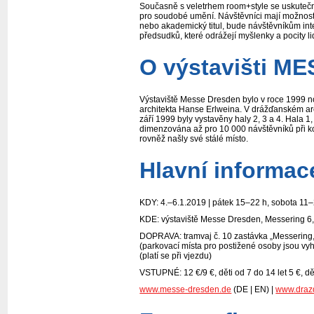
Současně s veletrhem room+style se uskuteční
pro soudobé umění. Návštěvníci mají možnost
nebo akademický titul, bude návštěvníkům in
předsudků, které odrážejí myšlenky a pocity lid
O výstavišti 
Výstaviště Messe Dresden bylo v roce 1999 n
architekta Hanse Erlweina. V drážďanském are
září 1999 byly vystavěny haly 2, 3 a 4. Hala 1,
dimenzována až pro 10 000 návštěvníků při k
rovněž našly své stálé místo.
Hlavní informace
KDY: 4.–6.1.2019 | pátek 15–22 h, sobota 11
KDE: výstaviště Messe Dresden, Messering 
DOPRAVA: tramvaj č. 10 zastávka „Messering,
(parkovací místa pro postižené osoby jsou v
(platí se při vjezdu)
VSTUPNÉ: 12 €/9 €, děti od 7 do 14 let 5 €, dě
www.messe-dresden.de
(DE | EN) |
www.drazd