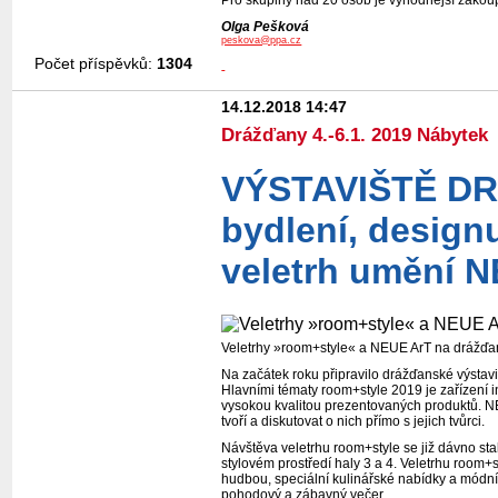
Olga Pešková
peskova@ppa.cz
Počet příspěvků:
1304
14.12.2018 14:47
Drážďany 4.-6.1. 2019 Nábytek
VÝSTAVIŠTĚ DRÁ
bydlení, design
veletrh umění N
Veletrhy »room+style« a NEUE ArT na dráž
Na začátek roku připravilo drážďanské výsta
Hlavními tématy room+style 2019 je zařízení int
vysokou kvalitou prezentovaných produktů. N
tvoří a diskutovat o nich přímo s jejich tvůrci.
Návštěva veletrhu room+style se již dávno sta
stylovém prostředí haly 3 a 4. Veletrhu room+s
hudbou, speciální kulinářské nabídky a módní p
pohodový a zábavný večer.