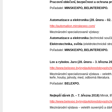
Pracovní oblečení, bezpečnost a ochrana p
Pořadatel:
MINSKEXPO, BELINTEREXPO.
Automatizace a elektronika (28. února – 02.
http://automation.minskexpo.com/
Mezinárodní specializované výstavy:
Automatizace a elektronika
(technické součás
Elektrotechnika, světla
(elektrotechnické str
Pořadatel:
MINSKEXPO, BELINTEREXPO.
Lov a rybolov. Jaro (28. února – 3. března 2
http://www.belexpo.by/vystavki/predstoyashch
Mezinárodní specializovaná výstava – veletrh. 
keře, houby, jahody, med, odborná literatura.
Pořadatel:
BELEXPO.
Nejlepší dárek (5. – 7. března 2018)
Minsk, tř
http://www.belexpo.by/vystavki/predstoyashch
Mezinárodní výstava – veletrh suvenýrů a dár