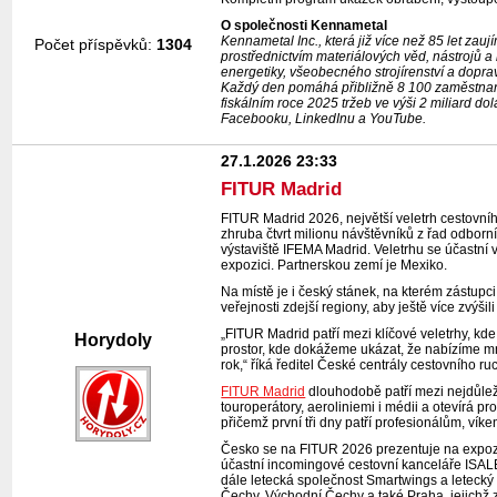
O společnosti Kennametal
Kennametal Inc., která již více než 85 let zau
Počet příspěvků:
1304
prostřednictvím materiálových věd, nástrojů a 
energetiky, všeobecného strojírenství a dopra
Každý den pomáhá přibližně 8 100 zaměstnan
fiskálním roce 2025 tržeb ve výši 2 miliard do
Facebooku, LinkedInu a YouTube.
27.1.2026 23:33
FITUR Madrid
FITUR Madrid 2026, největší veletrh cestovníh
zhruba čtvrt milionu návštěvníků z řad odborní
výstaviště IFEMA Madrid. Veletrhu se účastní 
expozici. Partnerskou zemí je Mexiko.
Na místě je i český stánek, na kterém zástup
veřejnosti zdejší regiony, aby ještě více zvýši
„FITUR Madrid patří mezi klíčové veletrhy, k
Horydoly
prostor, kde dokážeme ukázat, že nabízíme mno
rok,“ říká ředitel České centrály cestovního 
FITUR Madrid
dlouhodobě patří mezi nejdůleži
touroperátory, aeroliniemi i médii a otevírá p
přičemž první tři dny patří profesionálům, víke
Česko se na FITUR 2026 prezentuje na expozi
účastní incomingové cestovní kanceláře ISAL
dále letecká společnost Smartwings a letecký 
Čechy, Východní Čechy a také Praha, jejichž z