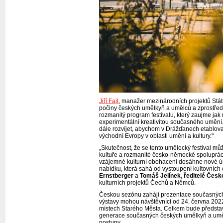
Jiří Fajt
, manažer mezinárodních projektů Stá
počiny českých umělkyň a umělců a zprostřed
rozmanitý program festivalu, který zaujme jak 
experimentální kreativitou současného umění.
dále rozvíjet, abychom v Drážďanech etablova
východní Evropy v oblasti umění a kultury."
„Skutečnost, že se tento umělecký festival mů
kultuře a rozmanité česko-německé spolupráci 
vzájemné kulturní obohacení dosáhne nové úrov
nabídku, která sahá od vystoupení kultovních
Ernstberger
a
Tomáš Jelínek
,
ředitelé Čes
kulturních projektů Čechů a Němců.
Českou sezónu zahájí prezentace současných
výstavy mohou návštěvníci od 24. června 2022
místech Starého Města. Celkem bude předst
generace současných českých umělkyň a umělců
postupy.