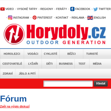
VIDEO
-
VYSOKÉ TATRY
-
REGIONY
-
FERÁTY
-
FACEBOOK
-
TWITTER
-
INSTAGRAM
-
PINTEREST
-
KONTAKT
-
REKLAMA
-
ENGLISH
HOROLEZCI
VODÁCI
CYKLISTÉ
BĚŽCI
TURISTÉ
CESTOVATELÉ
LYŽAŘI
DĚTI
BUSINESS
TEST
MÉDIA
ZDRAVÍ
JÍDLO A PITÍ
Fórum
Zpět na výpis diskuzí