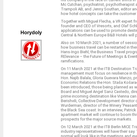
Mc Cutchan, psychiatrist, psychotherapist a
Trampoli AB, and Jenny Southan, editor and 
how hotel concepts can take the customer d
Together with Miguel Flecha, a VR expert f
founder and CEO of Vresorts, and Olaf Sch
applications can be used to promote destina
Horydoly
Central & Northern Europe B&B Hotels will p
Also on 10 March 2021, a number of sessio
how business travel can be restarted in t
Hans-Ingo Biehl, the Business Travel progra
RElevance – the Future of Meetings & Event
ramifications.
On 11 March 2021 at the ITB Destination Tr
management must focus on resilience in the 
Hon. Najib Balala, Gloria Guevara Manzo, 
Economic Relations the Hon. Staša Košarac
been introduced, those being planned as wel
Board and Miguel Angel Sanz Castedo, direc
prime incoming destination like Vienna can 
Berishvili, Collective Development director
Wurderman, director of the Winery ’Peasant’
the Black Sea coast. In an interview, Patr
apartment market will continue to boom this
prospects for the major source markets.
On 12 March 2021 at the ITB Berlin MICE Tr
industry representatives will have their sa
normal will look like in the meetings and e