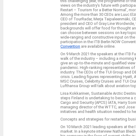
this challenging year, the programme of th
views on the industry’s future with particip
Restart – Tourism for a Better Normal’, more
Among the more than 30 CEOs are Luuc Elzin
CEO of TourRadar, Merja Taipaleenmäki, C
president and CEO of Gray Line Wordwide, 
backgrounds will offer food for thought and 
can choose between sessions on key topics 
wide-ranging and constructive input on the l
participation in the ITB Berlin NOW Conventio
Convention
are available online.
On 9 March 2021 the speakers at the ITB Fut
walk of the industry – including a morning
give an up-to-the-minute and qualified view
pandemic. High-ranking representatives of Em
industry. The CEOs of the TUI Group and DE
crisis. Leading figures representing Hyatt, 
MSC Cruises, Celebrity Cruises and TUI Crui
Lufthansa Group will talk about aviation top
Liisa Kokkarinen, Sustainable Arctic Destin
steps Finland is undertaking to become a c
Cargo and Security (APCS) IATA, Harry Somm
managing director of the WTTC, and Jose Fi
initiatives and health situation needed to h
Concepts and strategies for restarting bus
On 10 March 2021 leading speakers at the IT
market. In a keynote interview Nathan Blech
his company in the face of current shifts in