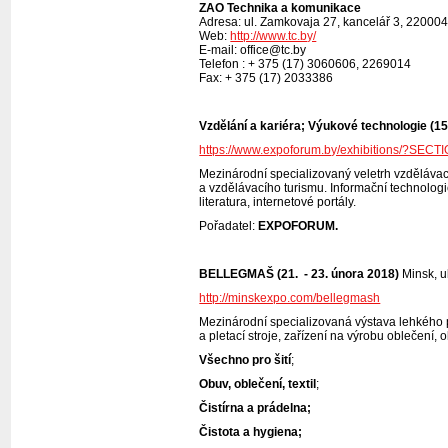
ZAO Technika a komunikace
Adresa: ul. Zamkovaja 27, kancelář 3, 22000
Web:
http://www.tc.by/
E-mail: office@tc.by
Telefon : + 375 (17) 3060606, 2269014
Fax: + 375 (17) 2033386
Vzdělání a kariéra; Výukové
technologie (15
https://www.expoforum.by/exhibitions/?SEC
Mezinárodní specializovaný veletrh vzdělávací
a vzdělávacího turismu. Informační technolog
literatura, internetové portály.
Pořadatel:
EXPOFORUM.
BELLEGMAŠ (21. - 23. února 2018)
Minsk, u
http://minskexpo.com/bellegmash
Mezinárodní specializovaná výstava lehkého pr
a pletací stroje, zařízení na výrobu oblečení,
Všechno pro šití
;
Obuv, oblečení, textil
;
Čistírna a prádelna;
Čistota a hygiena;