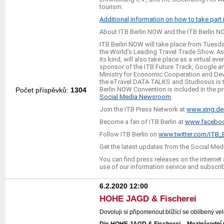
tourism.
Additional information on how to take part 
About ITB Berlin NOW and the ITB Berlin 
ITB Berlin NOW will take place from Tuesday, 
the World’s Leading Travel Trade Show. As p
its kind, will also take place as a virtual 
sponsor of the ITB Future Track, Google an
Ministry for Economic Cooperation and Deve
the eTravel DATA TALKS and Studiosus is the
Berlin NOW Convention is included in the pri
Počet příspěvků:
1304
Social Media Newsroom
.
Join the ITB Press Network at
www.xing.de
Become a fan of ITB Berlin at
www.faceboo
Follow ITB Berlin on
www.twitter.com/ITB_B
Get the latest updates from the Social M
You can find press releases on the internet
use of our information service and subscri
6.2.2020 12:00
HOHE JAGD & Fischerei
Dovoluji si připomenout blížící se oblíbený v
Die HOHE JAGD & Fischerei – Mezinárodní ve