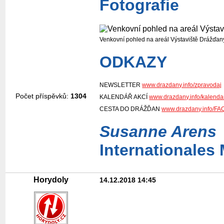
Fotografie
Venkovní pohled na areál Výstaviště Dráž
ODKAZY
NEWSLETTER
www.drazdany.info/zpravodaj
Počet příspěvků:
1304
KALENDÁŘ AKCÍ
www.drazdany.info/kalenda
CESTA DO DRÁŽĎAN
www.drazdany.info/FA
Susanne Arens
Internationales
Horydoly
14.12.2018 14:45