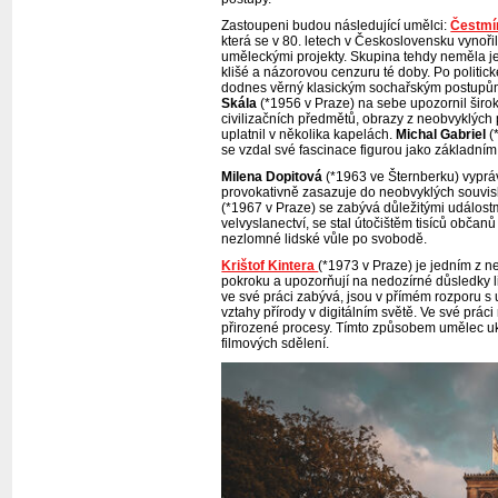
Zastoupeni budou následující umělci:
Čestmí
která se v 80. letech v Československu vynoři
uměleckými projekty. Skupina tehdy neměla je
klišé a názorovou cenzuru té doby. Po politic
dodnes věrný klasickým sochařským postupům
Skála
(*1956 v Praze) na sebe upozornil širok
civilizačních předmětů, obrazy z neobvyklých 
uplatnil v několika kapelách.
Michal Gabriel
(
se vzdal své fascinace figurou jako základní
Milena Dopitová
(*1963 ve Šternberku) vyprá
provokativně zasazuje do neobvyklých souvisl
(*1967 v Praze) se zabývá důležitými událos
velvyslanectví, se stal útočištěm tisíců obča
nezlomné lidské vůle po svobodě.
Krištof Kintera
(*1973 v Praze) je jedním z ne
pokroku a upozorňují na nedozírné důsledky lid
ve své práci zabývá, jsou v přímém rozporu s
vztahy přírody v digitálním světě. Ve své prá
přirozené procesy. Tímto způsobem umělec ukaz
filmových sdělení.