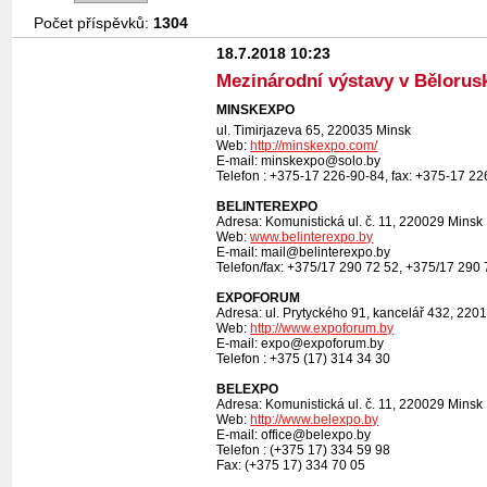
Počet příspěvků:
1304
18.7.2018 10:23
Mezinárodní výstavy v Bělorus
MINSKEXPO
ul. Timirjazeva 65, 220035 Minsk
Web:
http://minskexpo.com/
E-mail: minskexpo@solo.by
Telefon : +375-17 226-90-84, fax: +375-17 2
BELINTEREXPO
Adresa: Komunistická ul. č. 11, 220029 Minsk
Web:
www.belinterexpo.by
E-mail: mail@belinterexpo.by
Telefon/fax: +375/17 290 72 52, +375/17 290
EXPOFORUM
Adresa: ul. Prytyckého 91, kancelář 432, 220
Web:
http://www.expoforum.by
E-mail: expo@expoforum.by
Telefon : +375 (17) 314 34 30
BELEXPO
Adresa: Komunistická ul. č. 11, 220029 Minsk
Web:
http://www.belexpo.by
E-mail: office@belexpo.by
Telefon : (+375 17) 334 59 98
Fax: (+375 17) 334 70 05