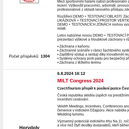
Mezi sportovními halami nabízí profesionální z
lezení. Výškovští pracovníci, arboristé, prov
profesionálové z oblasti lanového přístupu zd
Rozšíření DEMO + TESTOVACÍ OBLASTI: Záchra
UKÁZKOVÁ + TESTOVACÍ PROSTOR VERTICAL PRO
DEMO + TESTOVACÍCH ZÓNÁCH mohou vystavov
místě.
Letos nabízíme novou DEMO + TESTOVACÍ PRO
prezentaci výškové a hloubkové záchrany v rů
• Záchrana v kaňonu
• Záchranné scénáře v rámci šachtového sys
• Zajištěný výstup a sestup díky inovativním 
Počet příspěvků:
1304
• Systémy ochrany proti pádu pro bezpečný př
• Záchrana z těžkého terénu
6.8.2024 16:12
MILT Congress 2024
CzechTourism přispěl k posílení pozice Čes
Česká republika sklidila úspěch na prestižním 
incentivní cestování.
Veletrh Meetings, Incentives, Conferences a
července v indickém Džajpúru. Akce nabídla j
Wedding turismu.
Významný potenciál indického trhu Na 11. ro
a více než čtyři desítky dodavatelů, kteří bě
Horydoly