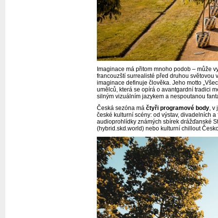
Imaginace má přitom mnoho podob – může vytvář
francouzští surrealisté před druhou světovou vá
imaginace definuje člověka. Jeho motto „Všec
umělců, která se opírá o avantgardní tradici 
silným vizuálním jazykem a nespoutanou fanta
Česká sezóna má
čtyři programové body
, v
české kulturní scény: od výstav, divadelních 
audioprohlídky známých sbírek drážďanské Stá
(hybrid.skd.world) nebo kulturní chillout Če