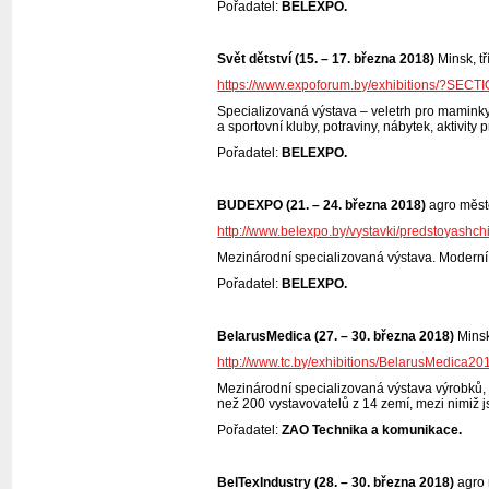
Pořadatel:
BELEXPO.
Svět dětství (15. – 17. března 2018)
Minsk, tř
https://www.expoforum.by/exhibitions/?SEC
Specializovaná výstava – veletrh pro maminky a
a sportovní kluby, potraviny, nábytek, aktivity 
Pořadatel:
BELEXPO.
BUDEXPO (21. – 24. března 2018)
agro měst
http://www.belexpo.by/vystavki/predstoyashc
Mezinárodní specializovaná výstava. Moderní s
Pořadatel:
BELEXPO.
BelarusMedica (27. – 30. března 2018)
Minsk
http://www.tc.by/exhibitions/BelarusMedica20
Mezinárodní specializovaná výstava výrobků, t
než 200 vystavovatelů z 14 zemí, mezi nimiž jso
Pořadatel:
ZAO Technika a komunikace.
BelTexIndustry (28. – 30. března 2018)
agro 