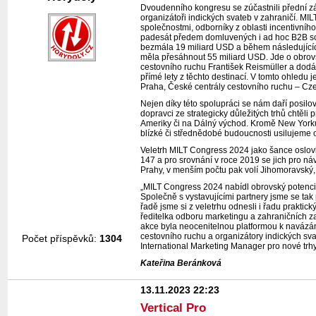
Dvoudenního kongresu se zúčastnili přední zá
organizátoři indických svateb v zahraničí. MI
společnostmi, odborníky z oblasti incentivní
padesát předem domluvených i ad hoc B2B sch
bezmála 19 miliard USD a během následujících
měla přesáhnout 55 miliard USD. Jde o obrovsk
cestovního ruchu František Reismüller a dodáv
přímé lety z těchto destinací. V tomto ohledu 
Praha, České centrály cestovního ruchu – Cz
Nejen díky této spolupráci se nám daří posilov
dopravci ze strategicky důležitých trhů chtěli 
Ameriky či na Dálný východ. Kromě New Yorku 
blízké či střednědobé budoucnosti usilujeme o
Veletrh MILT Congress 2024 jako šance oslovit 
147 a pro srovnání v roce 2019 se jich pro ná
Prahy, v menším počtu pak volí Jihomoravský,
„MILT Congress 2024 nabídl obrovský potenciál
Společně s vystavujícími partnery jsme se tak 
řadě jsme si z veletrhu odnesli i řadu praktick
ředitelka odboru marketingu a zahraničních 
akce byla neocenitelnou platformou k navázán
cestovního ruchu a organizátory indických svat
Počet příspěvků:
1304
International Marketing Manager pro nové tr
Kateřina Beránková
13.11.2023 22:23
Vertical Pro