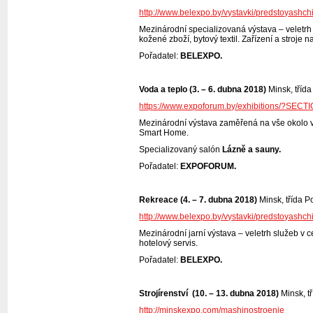
http://www.belexpo.by/vystavki/predstoyashch
Mezinárodní specializovaná výstava – veletrh 
kožené zboží, bytový textil. Zařízení a stroje 
Pořadatel:
BELEXPO.
Voda a teplo (3. – 6. dubna 2018)
Minsk, třída
https://www.expoforum.by/exhibitions/?SEC
Mezinárodní výstava zaměřená na vše okolo vod
Smart Home.
Specializovaný salón
Lázně a sauny.
Pořadatel:
EXPOFORUM.
Rekreace (4. – 7. dubna 2018)
Minsk, třída P
http://www.belexpo.by/vystavki/predstoyashch
Mezinárodní jarní výstava – veletrh služeb v c
hotelový servis.
Pořadatel:
BELEXPO.
Strojírenství (10. – 13. dubna 2018)
Minsk, tř
http://minskexpo.com/mashinostroenie