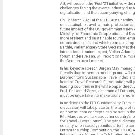
AG, will present the ’Push'21 initiative – t
challenges facing the events industry due 
digitalisation and the accompanying changes
On 12 March 2021 at the ITB Sustainability 
on sustainable travel, climate protection an
future impact of the US government’s new cl
Ministry for Economic Cooperation and De
more resilient and sustainable tourism envi
coronavirus crisis and which represent imp
Barthle, Parlamentiary State Secretary at 
international tourism expert, Volker Adams
forum anders reisen, will report on the imp
the German travel market.
In his keynote speech Jürgen May, managing 
friendly than in-person meetings and will ex
Euromonitor’s Sustainable Travel Index is th
head of Travel Research Euromonitor, will p
leading countries in the white paper directly
Prof. Dr. Harald Zeiss, chairman of Futouris
must be undertaken to make tourism more 
In addition to the ITB Sustainability Track,
discussion will take place on the topic of r
on how tourism concepts can be set up that a
Rita Marques will talk about her country’s l
for Travel - Evora Forum’. The panel disc
equality when society rebuilds after the cor
Entrepreneurship Competition, the TO DO A
Entwicklung e.V., and the Celebrating Her A