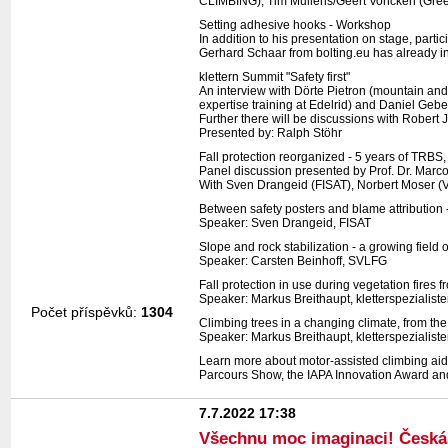
CLIMBING), Tim Mullens/Geert Voncken (Gre
Setting adhesive hooks - Workshop
In addition to his presentation on stage, part
Gerhard Schaar from bolting.eu has already in
klettern Summit "Safety first"
An interview with Dörte Pietron (mountain an
expertise training at Edelrid) and Daniel Gebel
Further there will be discussions with Rober
Presented by: Ralph Stöhr
Fall protection reorganized - 5 years of TRB
Panel discussion presented by Prof. Dr. Mar
With Sven Drangeid (FISAT), Norbert Moser 
Between safety posters and blame attribution
Speaker: Sven Drangeid, FISAT
Slope and rock stabilization - a growing field of
Speaker: Carsten Beinhoff, SVLFG
Fall protection in use during vegetation fires 
Speaker: Markus Breithaupt, kletterspezialis
Počet příspěvků:
1304
Climbing trees in a changing climate, from the 
Speaker: Markus Breithaupt, kletterspezialis
Learn more about motor-assisted climbing aids 
Parcours Show, the IAPA Innovation Award an
7.7.2022 17:38
Všechnu moc imaginaci! Česká