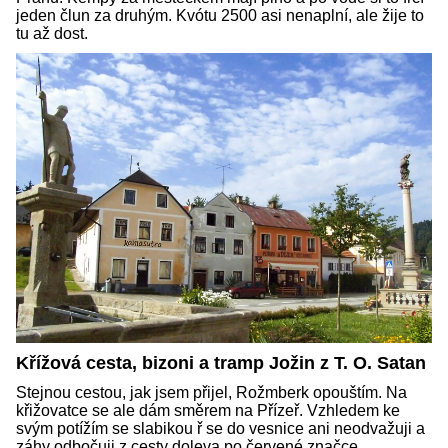
jeden člun za druhým. Kvótu 2500 asi nenaplní, ale žije to
tu až dost.
Křížová cesta, bizoni a tramp Jožin z T. O. Satan
Stejnou cestou, jak jsem přijel, Rožmberk opouštím. Na
křižovatce se ale dám směrem na Přízeř. Vzhledem ke
svým potížím se slabikou ř se do vesnice ani neodvažuji a
záhy odbočuji z cesty doleva po červené značce.