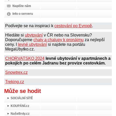
Napište nám
Info o serveru
Podívejte se na inspiraci k
cestování po Evropě
.
Hledáte si
ubytování
v ČR nebo na Slovensku?
Doporučujeme
chaty a chalupy k pronájmu
za nejlepší
ceny. I
levné ubytování
si najdete na portálu
MegaUbytko.cz.
CHORVATSKO 2024
levné ubytování v apartmánech a
pokojích po celém Jadranu bez provize cestovkám.
Snowtrex.cz
Treking.cz
Může se hodit
SOCIÁLNÍ SÍTĚ
KOUPÁNÍ.cz
NašeBrdy.cz