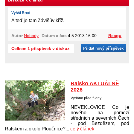
Diskuze k článku
Vyšší Brod
A teď je tam Závišův kříž.
Autor
Nobody
Datum a čas
4.5.2013 16:00
Reaguj
Celkem 1 příspěvek v diskuzi
Přidat nový příspěvek
Ralsko AKTUÁLNĚ
2026
Vydáno před 5 dny
NEVEKLOVICE Co je
nového na pomezí
středních a severních Čech
- pod Bezdězem, pod
Ralskem a okolo Ploučnice?...
celý článek