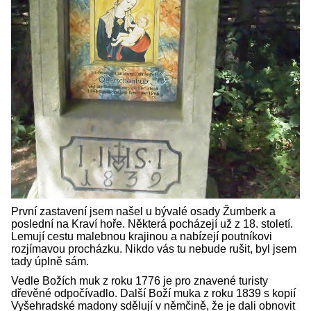
První zastavení jsem našel u bývalé osady Žumberk a
poslední na Kraví hoře. Některá pocházejí už z 18. století.
Lemují cestu malebnou krajinou a nabízejí poutníkovi
rozjímavou procházku. Nikdo vás tu nebude rušit, byl jsem
tady úplně sám.
Vedle Božích muk z roku 1776 je pro znavené turisty
dřevěné odpočívadlo. Další Boží muka z roku 1839 s kopií
Vyšehradské madony sdělují v němčině, že je dali obnovit