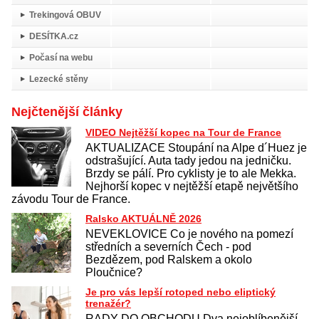
Trekingová OBUV
DESÍTKA.cz
Počasí na webu
Lezecké stěny
Nejčtenější články
VIDEO Nejtěžší kopec na Tour de France
AKTUALIZACE Stoupání na Alpe d´Huez je
odstrašující. Auta tady jedou na jedničku.
Brzdy se pálí. Pro cyklisty je to ale Mekka.
Nejhorší kopec v nejtěžší etapě největšího
závodu Tour de France.
Ralsko AKTUÁLNĚ 2026
NEVEKLOVICE Co je nového na pomezí
středních a severních Čech - pod
Bezdězem, pod Ralskem a okolo
Ploučnice?
Je pro vás lepší rotoped nebo eliptický
trenažér?
RADY DO OBCHODU Dva nejoblíbenější