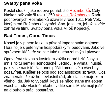
Svatby pana Voka
Kostel sloužil jako rodové pohřebiště
Rožmberků
. Celý
klášter totiž založil roku 1259
Vok I. z Rožmberka
. Řadu
pochovaných Rožmberků uzavřel v roce 1611 Petr Vok,
kterým rod Rožmberků vymřel. Ano, je to ten, jehož skvěle
zahrál ve filmu Svatby pana Voka Miloš Kopecký.
Bad Times, Good Times
Kostel je v plném lesku a působí impozantním dojmem.
Horší to je s přilehlými hospodářskými budovami. Jako ve
správném klášteře se zde také nacházel mlýn i pivovar.
Opevněná stavba s kostelem zažila dobré i zlé časy a
mniši to tu neměli jednoduché. Jednou je vyhnali husité,
pak zase nacisté. Nakonec přišli komunisté a všechny
pozavírali. Klášter se ocitl pod socialistickou správou. Což
znamenalo, že už ho nevlastnil řád, ale stal se majetkem
všeho lidu. Jak to vypadá, když se něco stane majetkem
všech a tudíž vlastně nikoho, vidíte sami. Mniši mají ještě
na dlouho o práci postaráno.