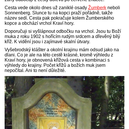
Cesta vede okolo dnes už zaniklé osady
Žumberk
neboli
Sonnenberg. Slunce tu na kopci praží pořádně, takže
název sedí. Cesta pak pokračuje kolem Žumberského
kopce a obchází vrchol Kraví hory.
Doporučuji si vyšlápnout odbočku na vrchol. Jsou tu Boží
muka z roku 1902 s hořícím rudým srdcem a dřevěný bílý
kříž. K vidění jsou i zajímavé skalní útvary.
Vyšebrodský klášter a okolní krajinu mám odsud jako na
dlani. Co je ale na této cestě krásné, kromě výhledu z
Kraví hory, je obnovená křížová cesta v kombinaci s
výhledy do krajiny. Počet křížů a božích muk jsem
nepočítal. Ani to není důležité.