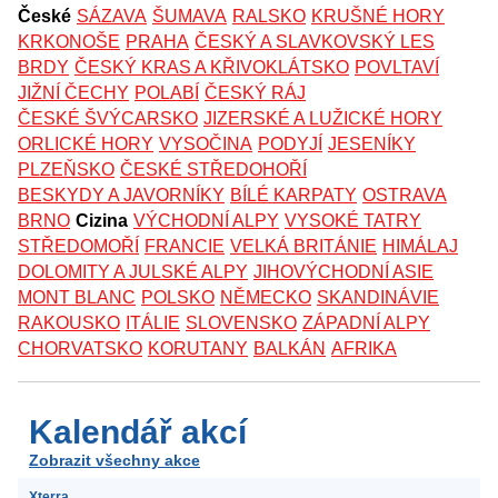
České
SÁZAVA
ŠUMAVA
RALSKO
KRUŠNÉ HORY
KRKONOŠE
PRAHA
ČESKÝ A SLAVKOVSKÝ LES
BRDY
ČESKÝ KRAS A KŘIVOKLÁTSKO
POVLTAVÍ
JIŽNÍ ČECHY
POLABÍ
ČESKÝ RÁJ
ČESKÉ ŠVÝCARSKO
JIZERSKÉ A LUŽICKÉ HORY
ORLICKÉ HORY
VYSOČINA
PODYJÍ
JESENÍKY
PLZEŇSKO
ČESKÉ STŘEDOHOŘÍ
BESKYDY A JAVORNÍKY
BÍLÉ KARPATY
OSTRAVA
BRNO
Cizina
VÝCHODNÍ ALPY
VYSOKÉ TATRY
STŘEDOMOŘÍ
FRANCIE
VELKÁ BRITÁNIE
HIMÁLAJ
DOLOMITY A JULSKÉ ALPY
JIHOVÝCHODNÍ ASIE
MONT BLANC
POLSKO
NĚMECKO
SKANDINÁVIE
RAKOUSKO
ITÁLIE
SLOVENSKO
ZÁPADNÍ ALPY
CHORVATSKO
KORUTANY
BALKÁN
AFRIKA
Kalendář akcí
Zobrazit všechny akce
Xterra