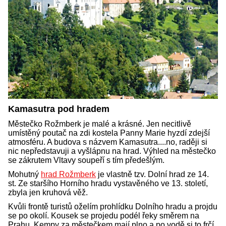
Kamasutra pod hradem
Městečko Rožmberk je malé a krásné. Jen necitlivě
umístěný poutač na zdi kostela Panny Marie hyzdí zdejší
atmosféru. A budova s názvem Kamasutra....no, raději si
nic nepředstavuji a vyšlápnu na hrad. Výhled na městečko
se zákrutem Vltavy soupeří s tím předešlým.
Mohutný
hrad Rožmberk
je vlastně tzv. Dolní hrad ze 14.
st. Ze staršího Horního hradu vystavěného ve 13. století,
zbyla jen kruhová věž.
Kvůli frontě turistů oželím prohlídku Dolního hradu a projdu
se po okolí. Kousek se projedu podél řeky směrem na
Prahu. Kempy za městečkem mají plno a po vodě si to frčí