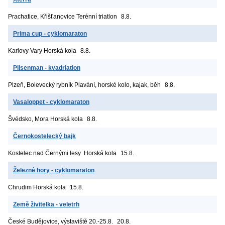
Prachatice, Křišťanovice
Terénní triatlon
8.8.
Prima cup - cyklomaraton
Karlovy Vary
Horská kola
8.8.
Pilsenman - kvadriatlon
Plzeň, Bolevecký rybník
Plavání, horské kolo, kajak, běh
8.8.
Vasaloppet - cyklomaraton
Švédsko, Mora
Horská kola
8.8.
Černokostelecký bajk
Kostelec nad Černými lesy
Horská kola
15.8.
Železné hory - cyklomaraton
Chrudim
Horská kola
15.8.
Země živitelka - veletrh
České Budějovice, výstaviště
20.-25.8.
20.8.