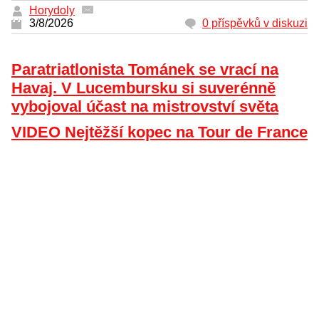
Horydoly
3/8/2026
0 příspěvků v diskuzi
Paratriatlonista Tománek se vrací na
Havaj. V Lucembursku si suverénně
vybojoval účast na mistrovství světa
VIDEO Nejtěžší kopec na Tour de France