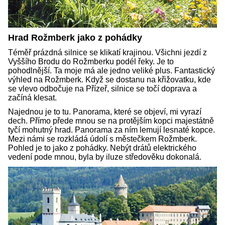
Hrad Rožmberk jako z pohádky
Téměř prázdná silnice se klikatí krajinou. Všichni jezdí z
Vyššího Brodu do Rožmberku podél řeky. Je to
pohodlnější. Ta moje má ale jedno veliké plus. Fantastický
výhled na Rožmberk. Když se dostanu na křižovatku, kde
se vlevo odbočuje na Přízeř, silnice se točí doprava a
začíná klesat.
Najednou je to tu. Panorama, které se objeví, mi vyrazí
dech. Přímo přede mnou se na protějším kopci majestátně
tyčí mohutný hrad. Panorama za ním lemují lesnaté kopce.
Mezi námi se rozkládá údolí s městečkem Rožmberk.
Pohled je to jako z pohádky. Nebýt drátů elektrického
vedení pode mnou, byla by iluze středověku dokonalá.