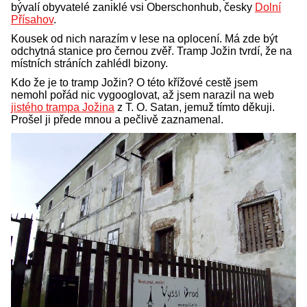
bývalí obyvatelé zaniklé vsi Oberschonhub, česky
Dolní
Přísahov
.
Kousek od nich narazím v lese na oplocení. Má zde být
odchytná stanice pro černou zvěř. Tramp Jožin tvrdí, že na
místních stráních zahlédl bizony.
Kdo že je to tramp Jožin? O této křížové cestě jsem
nemohl pořád nic vygooglovat, až jsem narazil na web
jistého trampa Jožina
z T. O. Satan, jemuž tímto děkuji.
Prošel ji přede mnou a pečlivě zaznamenal.