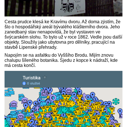
Cesta prudce klesá ke Kravímu dvoru. Až doma zjistím, že
šlo o hospodářský areál bývalého klášterního dvora. Jeho
zanedbaný stav nenapovídá, že byl vystaven ve
švýcarském slohu. To bylo už v roce 1862. Vedle jsou další
objekty. Sloužily jako ubytovna pro dělníky, pracující na
stavbě Lipenské přehrady.
Napojím se na asfaltku do Vyššího Brodu. Míjím znovu
chalupu šíleného botanika. Sjedu z kopce k nádraží, kde
má cesta končí.