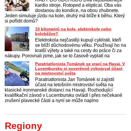
kardio stroje. Rotoped a eliptical. Oba vás
dostanou do kondice, na obou zhubnete.
Jeden simuluje jízdu na kole, druhý má blíže k běhu. Který
si pořídit domů?
10 kilometrů na kole, elektrokole nebo
koloběžce?
Elektrokola nejčastěji kupují cyklisté, kteří
se blíží důchodovému věku. Používají ho na
kratší výlety a také na cesty do práce či za
nákupy. Porovnali jsme, jak se to časově vyplatí na
Paratriatlonista Tománek se vrací na Havaj. V
Lucembursku si suverénně vybojoval účast
na mistrovství světa
Paratriatlonista Jan Tománek si zajistil
účast na letošním mistrovství světa na
klasické ironmanské distanci na Havaji. Rozhodující
kvalifikační závod v Lucembursku ovládl i přes nečekané
zrušení plavecké části a nyní se může naplno
Regiony