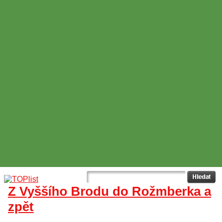
Z Vyššího Brodu do Rožmberka a
zpět