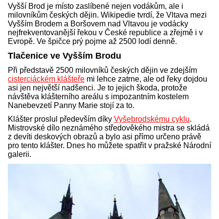
Vyšší Brod je místo zaslíbené nejen vodákům, ale i
milovníkům českých dějin. Wikipedie tvrdí, že Vltava mezi
Vyšším Brodem a Boršovem nad Vltavou je vodácky
nejfrekventovanější řekou v České republice a zřejmě i v
Evropě. Ve špičce prý pojme až 2500 lodí denně.
Tlačenice ve Vyšším Brodu
Při představě 2500 milovníků českých dějin ve zdejším
cisterciáckém klášteře
mi lehce zatrne, ale od řeky dojdou
asi jen největší nadšenci. Je to jejich škoda, protože
návštěva klášterního areálu s impozantním kostelem
Nanebevzetí Panny Marie stojí za to.
Klášter proslul především díky
Vyšebrodskému cyklu
.
Mistrovské dílo neznámého středověkého mistra se skládá
z devíti deskových obrazů a bylo asi přímo určeno právě
pro tento klášter. Dnes ho můžete spatřit v pražské Národní
galerii.