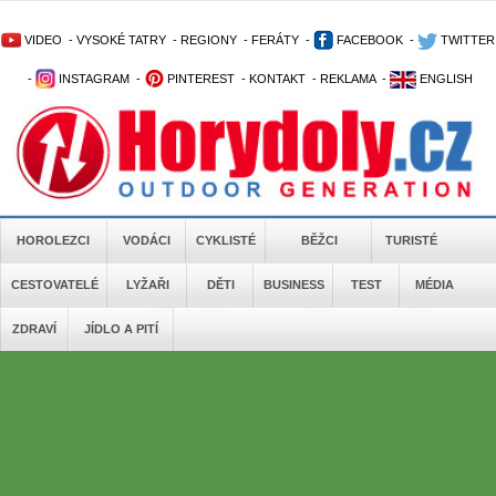
VIDEO
-
VYSOKÉ TATRY
-
REGIONY
-
FERÁTY
-
FACEBOOK
-
TWITTER
-
INSTAGRAM
-
PINTEREST
-
KONTAKT
-
REKLAMA
-
ENGLISH
HOROLEZCI
VODÁCI
CYKLISTÉ
BĚŽCI
TURISTÉ
CESTOVATELÉ
LYŽAŘI
DĚTI
BUSINESS
TEST
MÉDIA
ZDRAVÍ
JÍDLO A PITÍ