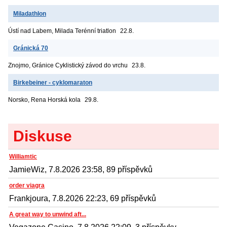
Miladathlon
Ústí nad Labem, Milada
Terénní triatlon
22.8.
Gránická 70
Znojmo, Gránice
Cyklistický závod do vrchu
23.8.
Birkebeiner - cyklomaraton
Norsko, Rena
Horská kola
29.8.
Diskuse
Williamtic
JamieWiz, 7.8.2026 23:58, 89 příspěvků
order viagra
Frankjoura, 7.8.2026 22:23, 69 příspěvků
A great way to unwind aft...