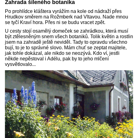
Zahrada šíleného botanika
Po prohlídce kláštera vyrážím na kole od nádraží přes
Hrudkov směrem na Rožmberk nad Vltavou. Nade mnou
se tyčí Kraví hora. Přes ni se budu vracet zpět.
U cesty stojí osamělý domeček se zahrádkou, která musí
být ztělesněným snem všech botaniků. Tolik květin a rostlin
jsem na zahradě ještě neviděl. Tady to opravdu všechno
bují, to je to správné slovo. Mám chuť se zeptat majitele,
jak tohle dokázal, ale nikdo se neozývá. Kdo ví, jestli
někde nepěstoval i Adélu, pak by to jeho mlčení
vysvětlovalo...