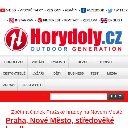
VIDEO
-
VYSOKÉ TATRY
-
REGIONY
-
FERÁTY
-
FACEBOOK
-
TWITTER
-
INSTAGRAM
-
PINTEREST
-
KONTAKT
-
REKLAMA
-
ENGLISH
HOROLEZCI
VODÁCI
CYKLISTÉ
BĚŽCI
TURISTÉ
CESTOVATELÉ
LYŽAŘI
DĚTI
BUSINESS
TEST
MÉDIA
ZDRAVÍ
JÍDLO A PITÍ
Zpět na článek Pražské hradby na Novém Městě
Praha, Nové Město, středověké