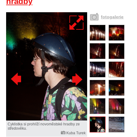
hradby
fotogalerie
Cyklistka si prohlíží novoměstské hradby ze
středověku.
Kuba Turek