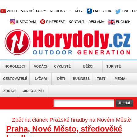
VIDEO
-
VYSOKÉ TATRY
-
REGIONY
-
FERÁTY
-
FACEBOOK
-
TWITTER
-
INSTAGRAM
-
PINTEREST
-
KONTAKT
-
REKLAMA
-
ENGLISH
HOROLEZCI
VODÁCI
CYKLISTÉ
BĚŽCI
TURISTÉ
CESTOVATELÉ
LYŽAŘI
DĚTI
BUSINESS
TEST
MÉDIA
ZDRAVÍ
JÍDLO A PITÍ
Zpět na článek Pražské hradby na Novém Městě
Praha, Nové Město, středověké