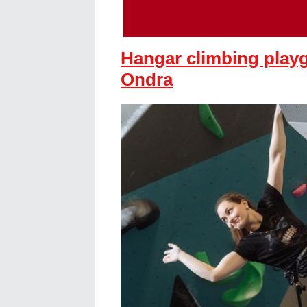
Hangar climbing pla
Ondra