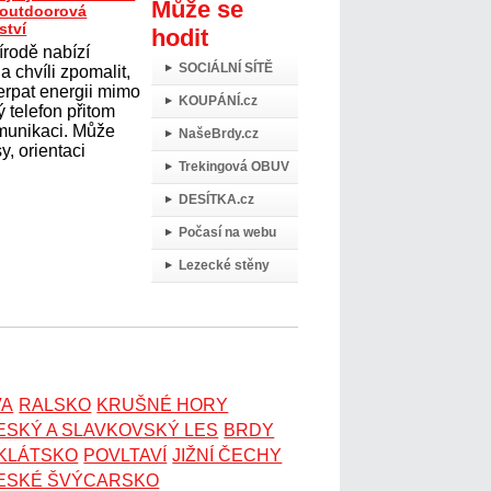
Může se
t outdoorová
ství
hodit
írodě nabízí
SOCIÁLNÍ SÍTĚ
 chvíli zpomalit,
erpat energii mimo
KOUPÁNÍ.cz
 telefon přitom
omunikaci. Může
NašeBrdy.cz
y, orientaci
Trekingová OBUV
DESÍTKA.cz
Počasí na webu
Lezecké stěny
VA
RALSKO
KRUŠNÉ HORY
ESKÝ A SLAVKOVSKÝ LES
BRDY
OKLÁTSKO
POVLTAVÍ
JIŽNÍ ČECHY
ESKÉ ŠVÝCARSKO