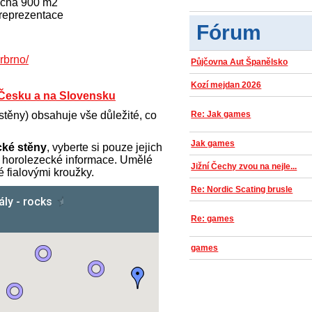
ocha 900 m2
 reprezentace
Fórum
rbrno/
Půjčovna Aut Španělsko
Kozí mejdan 2026
 Česku a na Slovensku
 stěny) obsahuje vše důležité, co
Re: Jak games
Jak games
cké stěny
, vyberte si pouze jejich
ní horolezecké informace. Umělé
Jižní Čechy zvou na nejle...
 fialovými kroužky.
Re: Nordic Scating brusle
Re: games
games