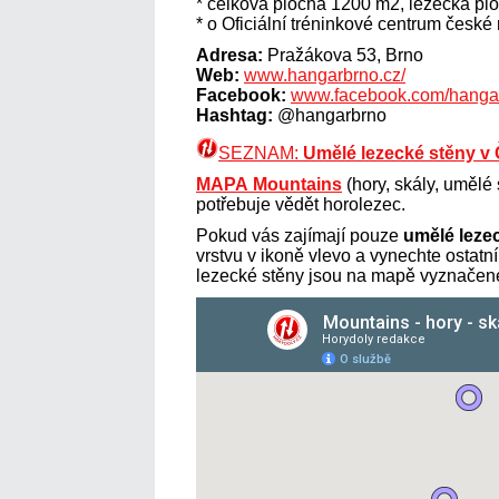
* celková plocha 1200 m2, lezecká pl
* o Oficiální tréninkové centrum české
Adresa:
Pražákova 53, Brno
Web:
www.hangarbrno.cz/
Facebook:
www.facebook.com/hanga
Hashtag:
@hangarbrno
SEZNAM:
Umělé lezecké stěny v
MAPA
Mountains
(hory, skály, umělé
potřebuje vědět horolezec.
Pokud vás zajímají pouze
umělé leze
vrstvu v ikoně vlevo a vynechte ostat
lezecké stěny jsou na mapě vyznačené