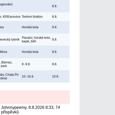
egionální
8.8.
e, Křišťanovice
Terénní triatlon
8.8.
ary
Horská kola
8.8.
Plavání, horské kolo,
levecký rybník
8.8.
kajak, běh
 Mora
Horská kola
8.8.
 Bärnau,
8.-9.8.
8.8.
ý park
try, Chata Pri
10.-16.8.
10.8.
plese
Johnnypeemy, 8.8.2026 8:33, 74
.
příspěvků