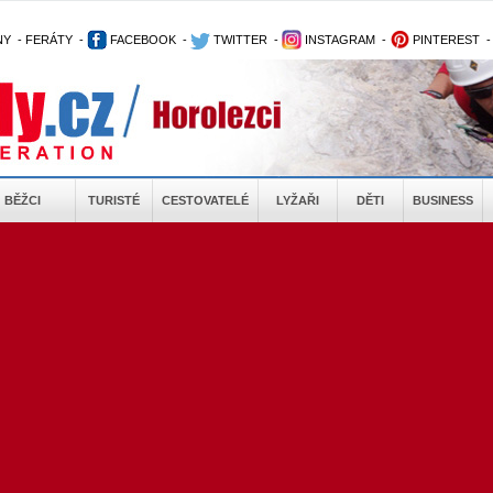
NY
-
FERÁTY
-
FACEBOOK
-
TWITTER
-
INSTAGRAM
-
PINTEREST
BĚŽCI
TURISTÉ
CESTOVATELÉ
LYŽAŘI
DĚTI
BUSINESS