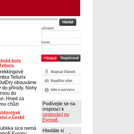
uživatel
heslo
tické boty
ellurix
trekkingové
Napsat článek
mbia Tellurix
Napište nám
 OutDry obouváme
y do přírody. Nohy
Info o serveru
uznou do
vi. Hned za
Podívejte se na
ou chůzi
inspiraci k
outdoorová
cestování po
ství v České
Evropě
.
ublika sice nemá
Hledáte si
ohoří Evropy,