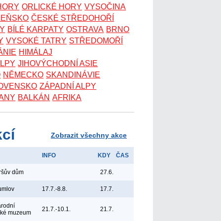
 HORY
ORLICKÉ HORY
VYSOČINA
ZEŇSKO
ČESKÉ STŘEDOHOŘÍ
KY
BÍLÉ KARPATY
OSTRAVA
BRNO
Y
VYSOKÉ TATRY
STŘEDOMOŘÍ
ÁNIE
HIMÁLAJ
ALPY
JIHOVÝCHODNÍ ASIE
O
NĚMECKO
SKANDINÁVIE
OVENSKO
ZÁPADNÍ ALPY
ANY
BALKÁN
AFRIKA
kcí
Zobrazit všechny akce
INFO
KDY
ČAS
yršův dům
27.6.
umlov
17.7.-8.8.
17.7.
árodní
21.7.-10.1.
21.7.
ské muzeum