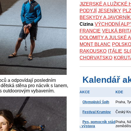
JIZERSKÉ A LUŽICKÉ
PODYJÍ
JESENÍKY
PL
BESKYDY A JAVORNÍ
Cizina
VÝCHODNÍ ALP
FRANCIE
VELKÁ BRIT
DOLOMITY A JULSKÉ 
MONT BLANC
POLSK
RAKOUSKO
ITÁLIE
SL
CHORVATSKO
KORUT
Kalendář a
bců a odpovídají posledním
 dětská stěna pro nácvik s lanem,
d s outdoorovým vybavením.
AKCE
KDE
Olympijský šplh
Praha, T
Festival Krumlov
Český Kr
Pes, pomocník stád
Praha, N
- výstava
zeměděl