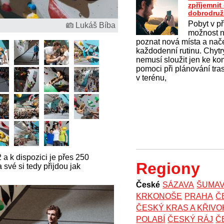
zpříjemni
dobrodruž
Pobyt v př
Lukáš Bíba
možnost na
poznat nová místa a nač
každodenní rutinu. Chytrý
nemusí sloužit jen ke k
pomoci při plánování tras
v terénu,
 a k dispozici je přes 250
Regiony
 své si tedy přijdou jak
České
SÁZAVA
ŠUMA
KRKONOŠE
PRAHA
Č
ČESKÝ KRAS A KŘIV
POLABÍ
ČESKÝ RÁJ
Č