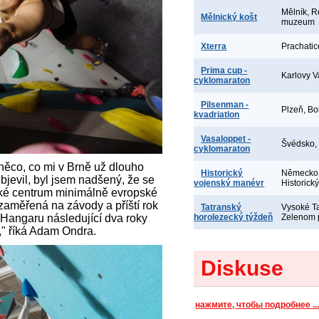
Mělník, R
Mělnický košt
muzeum
Xterra
Prachatic
Prima cup -
Karlovy V
cyklomaraton
Pilsenman -
Plzeň, Bo
kvadriatlon
Vasaloppet -
Švédsko,
cyklomaraton
něco, co mi v Brně už dlouho
Historický
Německo,
objevil, byl jsem nadšený, že se
vojenský manévr
Historick
cké centrum minimálně evropské
zaměřená na závody a příští rok
Tatranský
Vysoké Ta
 Hangaru následující dva roky
horolezecký týždeň
Zelenom 
," říká Adam Ondra.
Diskuse
нажмите, чтобы подробнее ..