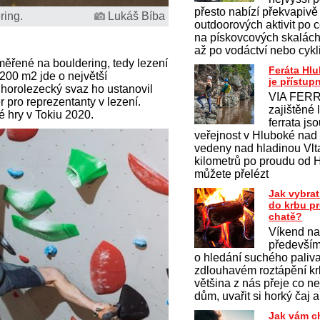
přesto nabízí překvapivě
ring.
Lukáš Bíba
outdoorových aktivit po c
na pískovcových skalách 
až po vodáctví nebo cykl
ěřené na bouldering, tedy lezení
Feráta Hl
200 m2 jde o největší
je přístup
horolezecký svaz ho ustanovil
VIA FERR
r pro reprezentanty v lezení.
zajištěné 
 hry v Tokiu 2020.
ferrata js
veřejnost v Hluboké nad
vedeny nad hladinou Vlt
kilometrů po proudu od 
můžete přelézt
Jak vybrat
do krbu p
chatě?
Víkend na
především
o hledání suchého paliv
zdlouhavém roztápění krb
většina z nás přeje co ne
dům, uvařit si horký čaj a
Jak vám c