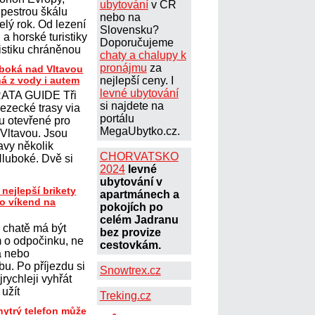
ubytování
v ČR
 pestrou škálu
nebo na
elý rok. Od lezení
Slovensku?
a horské turistiky
Doporučujeme
istiku chráněnou
chaty a chalupy k
pronájmu
za
uboká nad Vltavou
ná z vody i autem
nejlepší ceny. I
levné ubytování
ATA GUIDE Tři
si najdete na
lezecké trasy via
portálu
ou otevřené pro
MegaUbytko.cz.
 Vltavou. Jsou
avy několik
CHORVATSKO
Hluboké. Dvě si
2024
levné
ubytování v
 nejlepší brikety
apartmánech a
ro víkend na
pokojích po
celém Jadranu
 chatě má být
bez provize
 o odpočinku, ne
cestovkám.
a nebo
u. Po příjezdu si
Snowtrex.cz
jrychleji vyhřát
 užít
Treking.cz
hytrý telefon může