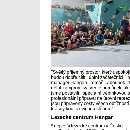
"Světlý příjemný prostor, který uspokojí
budou dobře cítit i úplní začátečníci,"
manager Hangaru Tomáš Labounek. "Dí
dělat kompromisy. Vedle pomůcek ja
jsme postavili i speciální tréninkovou 
profesionální přípravu na úrovni repre
jsou připraveny cesty všech obtížností 
krásný kout s cvičnou stěnou."
Lezecké centrum Hangar
* největší lezecké centrum v Česku