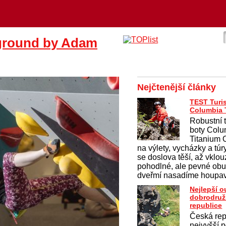
yground by Adam
Nejčtenější články
TEST Turis
Columbia T
Robustní 
boty Colu
Titanium
na výlety, vycházky a túr
se doslova těší, až vklo
pohodlné, ale pevné obu
dveřmí nasadíme houpav
Nejlepší 
dobrodruž
republice
Česká rep
nejvyšší p