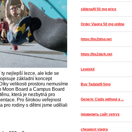
sildenafil 50 mg price
Order Viagra 50 mg online
https://bs2blsp.net
https://bs2dark.net
Lewiskit
 ty nejlepší lezce, ale kde se
 popisuje základní koncept
ky velikosti prostoru nemusíme
Buy Tadalafil 5mg
ko Moon Board a Campus Board
stěnu, která je nezbytná pro
zentace. Pro širokou veřejnost
Generic Cialis without a ...
a pro rodiny s dětmi jsme udělali
проверить сайт vetryx
cheapest viagra