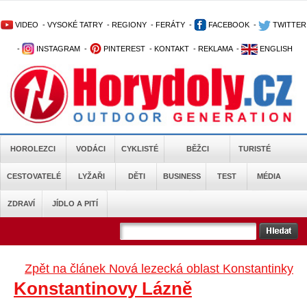
VIDEO
-
VYSOKÉ TATRY
-
REGIONY
-
FERÁTY
-
FACEBOOK
-
TWITTER
-
INSTAGRAM
-
PINTEREST
-
KONTAKT
-
REKLAMA
-
ENGLISH
HOROLEZCI
VODÁCI
CYKLISTÉ
BĚŽCI
TURISTÉ
CESTOVATELÉ
LYŽAŘI
DĚTI
BUSINESS
TEST
MÉDIA
ZDRAVÍ
JÍDLO A PITÍ
Zpět na článek Nová lezecká oblast Konstantinky
Konstantinovy Lázně