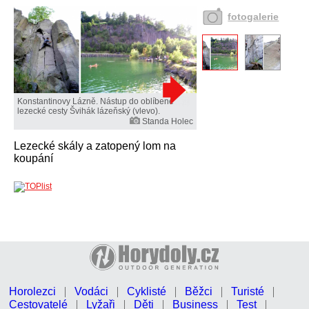
fotogalerie
Konstantinovy Lázně. Nástup do oblíbené
lezecké cesty Švihák lázeňský (vlevo).
Standa Holec
Lezecké skály a zatopený lom na
koupání
Horolezci
Vodáci
Cyklisté
Běžci
Turisté
Cestovatelé
Lyžaři
Děti
Business
Test