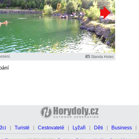
lezení.
Standa Holec
pání
žci
Turisté
Cestovatelé
Lyžaři
Děti
Business