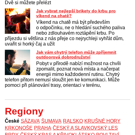
Dvě si můžete přelézt
Jak vybrat nejlepší brikety do krbu pro
víkend na chatě?
Víkend na chatě má být především
o odpočinku, ne o hledání suchého paliva
nebo zdlouhavém roztápění krbu. Po
příjezdu si většina z nás přeje co nejrychleji vyhřát dům,
uvařit si horký čaj a užít
Jak vám chytrý telefon může zpříjemnit
outdoorová dobrodružství
Pobyt v přírodě nabízí možnost na chvíli
zpomalit, poznat nová místa a načerpat
energii mimo každodenní rutinu. Chytrý
telefon přitom nemusí sloužit jen ke komunikaci. Může
pomoci při plánování trasy, orientaci v terénu,
Regiony
České
SÁZAVA
ŠUMAVA
RALSKO
KRUŠNÉ HORY
KRKONOŠE
PRAHA
ČESKÝ A SLAVKOVSKÝ LES
BRDY
ČESKÝ KRAS A KŘIVOKLÁTSKO
POVLTAVÍ