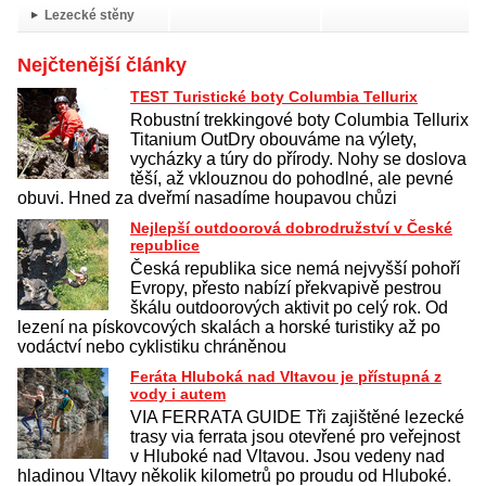
Lezecké stěny
Nejčtenější články
TEST Turistické boty Columbia Tellurix
Robustní trekkingové boty Columbia Tellurix
Titanium OutDry obouváme na výlety,
vycházky a túry do přírody. Nohy se doslova
těší, až vklouznou do pohodlné, ale pevné
obuvi. Hned za dveřmí nasadíme houpavou chůzi
Nejlepší outdoorová dobrodružství v České
republice
Česká republika sice nemá nejvyšší pohoří
Evropy, přesto nabízí překvapivě pestrou
škálu outdoorových aktivit po celý rok. Od
lezení na pískovcových skalách a horské turistiky až po
vodáctví nebo cyklistiku chráněnou
Feráta Hluboká nad Vltavou je přístupná z
vody i autem
VIA FERRATA GUIDE Tři zajištěné lezecké
trasy via ferrata jsou otevřené pro veřejnost
v Hluboké nad Vltavou. Jsou vedeny nad
hladinou Vltavy několik kilometrů po proudu od Hluboké.