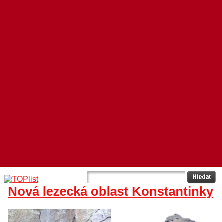
Nová lezecká oblast Konstantinky