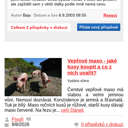
ale zajíždět sem z větší dálky podle mně nemá cenu.
Autor
Bajo
Datum a čas
6.8.2003 08:55
Reaguj
Celkem 2 příspěvky v diskuzi
Přidat nový příspěvek
Vepřové maso - jaké
kusy koupit a co z
nich uvařit?
Vydáno včera
Čerstvé vepřové maso má
slabou a velmi jemnou
vůni. Nemusí dozrávat. Konzistence je jemná a šťavnatá.
Tuk je bílý. Maso ročních kusů je růžové, starší kusy dávají
maso červené. Na řezu je...
celý článek
Pivoň
8/8/2026
0 příspěvků v diskuzi