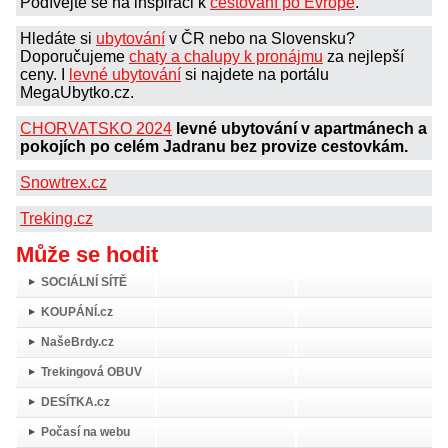
Podívejte se na inspiraci k
cestování po Evropě
.
Hledáte si
ubytování
v ČR nebo na Slovensku?
Doporučujeme
chaty a chalupy k pronájmu
za nejlepší
ceny. I
levné ubytování
si najdete na portálu
MegaUbytko.cz.
CHORVATSKO 2024
levné ubytování v apartmánech a
pokojích po celém Jadranu bez provize cestovkám.
Snowtrex.cz
Treking.cz
Může se hodit
SOCIÁLNÍ SÍTĚ
KOUPÁNÍ.cz
NašeBrdy.cz
Trekingová OBUV
DESÍTKA.cz
Počasí na webu