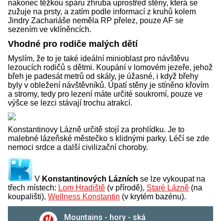
nakonec těžkou spáru zhruba uprostřed stěny, která se
zužuje na prsty, a zatím podle informací z kruhů kolem
Jindry Zachariáše neměla RP přelez, pouze AF se
sezením ve vklíněncích.
Vhodné pro rodiče malých dětí
Myslím, že to je také ideální minioblast pro návštěvu
lezoucích rodičů s dětmi. Koupání v lomovém jezeře, jehož
břeh je padesát metrů od skály, je úžasné, i když břehy
byly v obležení návštěvníků. Úpatí stěny je stíněno křovím
a stromy, tedy pro lezení máte určité soukromí, pouze ve
výšce se lezci stávají trochu atrakcí.
Konstantinovy Lázně určitě stojí za prohlídku. Je to
malebné lázeňské městečko s klidnými parky. Léčí se zde
nemoci srdce a další civilizační choroby.
V
Konstantinových Lázních
se lze vykoupat na
třech místech:
Lom Hradiště
(v přírodě),
Staré Lázně
(na
koupališti),
Wellness Konstantin
(v krytém bazénu).