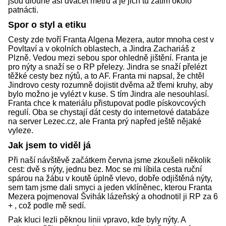
jsou dlouhé asi dvacet metrů a je jich tu zatím okolo
patnácti.
Spor o styl a etiku
Cesty zde tvoří Franta Algena Mezera, autor mnoha cest v
Povltaví a v okolních oblastech, a Jindra Zachariáš z
Plzně. Vedou mezi sebou spor ohledně jištění. Franta je
pro nýty a snaží se o RP přelezy. Jindra se snaží přelézt
těžké cesty bez nýtů, a to AF. Franta mi napsal, že chtěl
Jindrovo cesty rozumně dojistit dvěma až třemi kruhy, aby
bylo možno je vylézt v kuse. S tím Jindra ale nesouhlasí.
Franta chce k materiálu přistupovat podle pískovcových
regulí. Oba se chystají dát cesty do internetové databáze
na server Lezec.cz, ale Franta prý napřed ještě nějaké
vyleze.
Jak jsem to viděl já
Při naší návštěvě začátkem června jsme zkoušeli několik
cest: dvě s nýty, jednu bez. Moc se mi líbila cesta ruční
spárou na žábu v koutě úplně vlevo, dobře odjištěná nýty,
sem tam jsme dali smyci a jeden vklíněnec, kterou Franta
Mezera pojmenoval Švihák lázeňský a ohodnotil ji RP za 6
+ , což podle mě sedí.
Pak kluci lezli pěknou linii vpravo, kde byly nýty. A