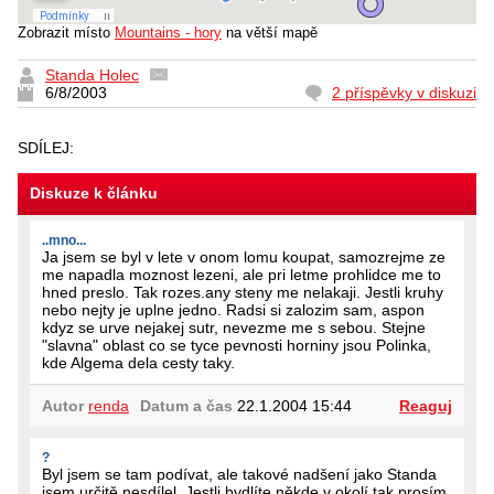
Zobrazit místo
Mountains - hory
na větší mapě
Standa Holec
6/8/2003
2 příspěvky v diskuzi
SDÍLEJ:
Diskuze k článku
..mno...
Ja jsem se byl v lete v onom lomu koupat, samozrejme ze
me napadla moznost lezeni, ale pri letme prohlidce me to
hned preslo. Tak rozes.any steny me nelakaji. Jestli kruhy
nebo nejty je uplne jedno. Radsi si zalozim sam, aspon
kdyz se urve nejakej sutr, nevezme me s sebou. Stejne
"slavna" oblast co se tyce pevnosti horniny jsou Polinka,
kde Algema dela cesty taky.
Autor
renda
Datum a čas
22.1.2004 15:44
Reaguj
?
Byl jsem se tam podívat, ale takové nadšení jako Standa
jsem určitě nesdílel. Jestli bydlíte někde v okolí tak prosím,