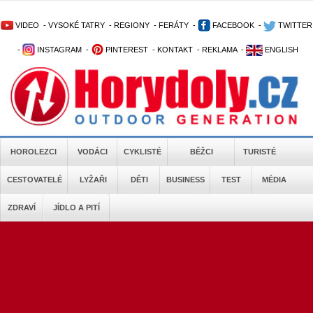
VIDEO
-
VYSOKÉ TATRY
-
REGIONY
-
FERÁTY
-
FACEBOOK
-
TWITTER
-
INSTAGRAM
-
PINTEREST
-
KONTAKT
-
REKLAMA
-
ENGLISH
HOROLEZCI
VODÁCI
CYKLISTÉ
BĚŽCI
TURISTÉ
CESTOVATELÉ
LYŽAŘI
DĚTI
BUSINESS
TEST
MÉDIA
ZDRAVÍ
JÍDLO A PITÍ