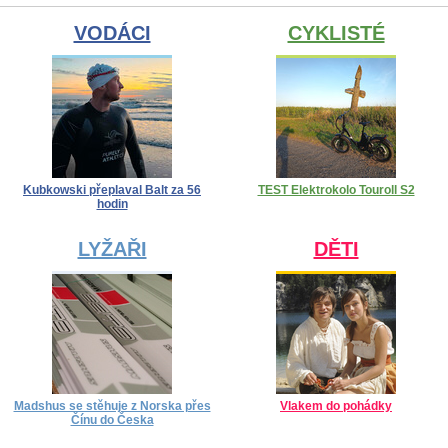
VODÁCI
CYKLISTÉ
Kubkowski přeplaval Balt za 56
TEST Elektrokolo Touroll S2
hodin
LYŽAŘI
DĚTI
Madshus se stěhuje z Norska přes
Vlakem do pohádky
Čínu do Česka