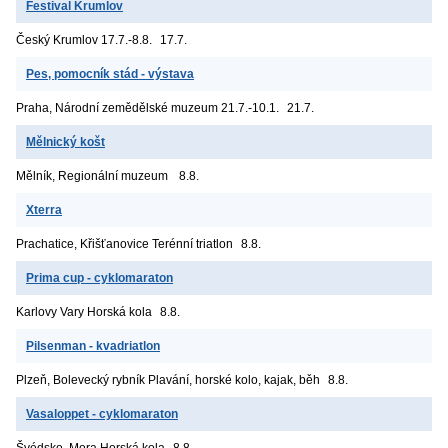
Festival Krumlov
Český Krumlov
17.7.-8.8.
17.7.
Pes, pomocník stád - výstava
Praha, Národní zemědělské muzeum
21.7.-10.1.
21.7.
Mělnický košt
Mělník, Regionální muzeum
8.8.
Xterra
Prachatice, Křišťanovice
Terénní triatlon
8.8.
Prima cup - cyklomaraton
Karlovy Vary
Horská kola
8.8.
Pilsenman - kvadriatlon
Plzeň, Bolevecký rybník
Plavání, horské kolo, kajak, běh
8.8.
Vasaloppet - cyklomaraton