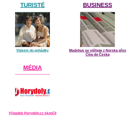
TURISTÉ
BUSINESS
Vlakem do pohádky
Madshus se stěhuje z Norska přes
Čínu do Česka
MÉDIA
Výpadek Horydoly.cz skončil