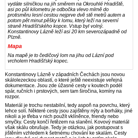
vydáte silničkou na jih směrem na Okrouhlé Hradiště,
asi po půl kilometru je odbočka vlevo mírně do
protisměru lesní cestou nejprve dvě stě metrů autem a
potom pět minut pěšky k lomu, který leží na severní
straně Hradišťského kopce. Vstup byl volný.
Konstantinovy Lázně leží asi 20 km severozápadně od
Plzně.
Mapa
Na mapě je to čedičový lom na jihu od Lázní pod
vrcholem Hradišťský kopec.
Konstantinovy Lázně v západních Čechách jsou novou
skálolezeckou oblastí, o které ještě neexistuje veřejná
dokumentace. Jsou zde úžasné cesty v koutech podél
spár, ručních i prstových, sem tam širočina, komíny na
rozpor.
Materiál je trochu nestabilní, tedy aspoň na povrchu, který
lehce solí. Některé cesty jsou zajištěny nýty a borháky, jiné
nikoli a je třeba v nich použít vklíněnce, friendy nebo
smyčky. Cesty končí řetězem na slanění. Kovový materiál
však skálu obrušuje. Tedy je otázkou, jak postupovat s
jištěním vzhledem k šetrnému chování ke skalám. Cesty