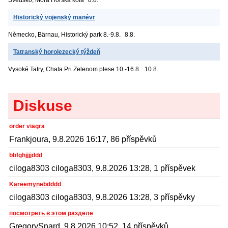
Švédsko, Mora
Horská kola
8.8.
Historický vojenský manévr
Německo, Bärnau, Historický park
8.-9.8.
8.8.
Tatranský horolezecký týždeň
Vysoké Tatry, Chata Pri Zelenom plese
10.-16.8.
10.8.
Diskuse
order viagra
Frankjoura, 9.8.2026 16:17, 86 příspěvků
bbfghjjjjddd
ciloga8303 ciloga8303, 9.8.2026 13:28, 1 příspěvek
Kareemynebdddd
ciloga8303 ciloga8303, 9.8.2026 13:28, 3 příspěvky
посмотреть в этом разделе
GregorySnard, 9.8.2026 10:52, 14 příspěvků