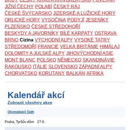
JIŽNÍ ČECHY
POLABÍ
ČESKÝ RÁJ
ČESKÉ ŠVÝCARSKO
JIZERSKÉ A LUŽICKÉ HORY
ORLICKÉ HORY
VYSOČINA
PODYJÍ
JESENÍKY
PLZEŇSKO
ČESKÉ STŘEDOHOŘÍ
BESKYDY A JAVORNÍKY
BÍLÉ KARPATY
OSTRAVA
BRNO
Cizina
VÝCHODNÍ ALPY
VYSOKÉ TATRY
STŘEDOMOŘÍ
FRANCIE
VELKÁ BRITÁNIE
HIMÁLAJ
DOLOMITY A JULSKÉ ALPY
JIHOVÝCHODNÍ ASIE
MONT BLANC
POLSKO
NĚMECKO
SKANDINÁVIE
RAKOUSKO
ITÁLIE
SLOVENSKO
ZÁPADNÍ ALPY
CHORVATSKO
KORUTANY
BALKÁN
AFRIKA
Kalendář akcí
Zobrazit všechny akce
Olympijský šplh
Praha, Tyršův dům
27.6.