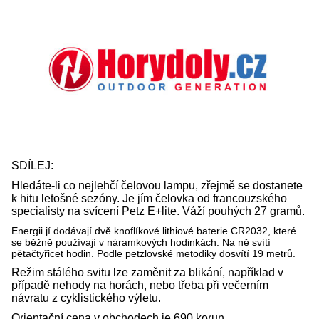
SDÍLEJ:
Hledáte-li co nejlehčí čelovou lampu, zřejmě se dostanete
k hitu letošné sezóny. Je jím čelovka od francouzského
specialisty na svícení Petz E+lite. Váží pouhých 27 gramů.
Energii jí dodávají dvě knoflíkové lithiové baterie CR2032, které
se běžně používají v náramkových hodinkách. Na ně svítí
pětačtyřicet hodin. Podle petzlovské metodiky dosvítí 19 metrů.
Režim stálého svitu lze zaměnit za blikání, například v
případě nehody na horách, nebo třeba při večerním
návratu z cyklistického výletu.
Orientační cena v obchodech je 690 korun.