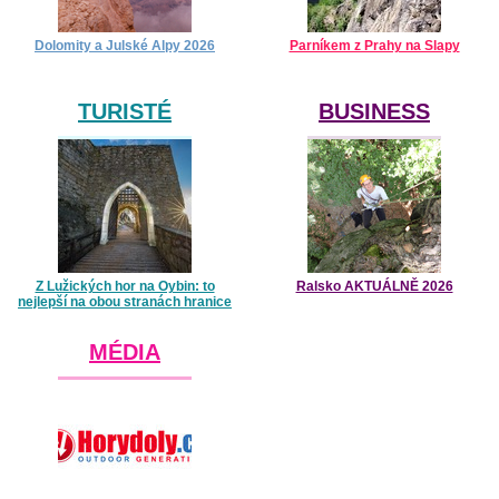
Dolomity a Julské Alpy 2026
Parníkem z Prahy na Slapy
TURISTÉ
BUSINESS
Z Lužických hor na Oybin: to
Ralsko AKTUÁLNĚ 2026
nejlepší na obou stranách hranice
MÉDIA