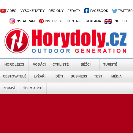
VIDEO
-
VYSOKÉ TATRY
-
REGIONY
-
FERÁTY
-
FACEBOOK
-
TWITTER
-
INSTAGRAM
-
PINTEREST
-
KONTAKT
-
REKLAMA
-
ENGLISH
HOROLEZCI
VODÁCI
CYKLISTÉ
BĚŽCI
TURISTÉ
CESTOVATELÉ
LYŽAŘI
DĚTI
BUSINESS
TEST
MÉDIA
ZDRAVÍ
JÍDLO A PITÍ