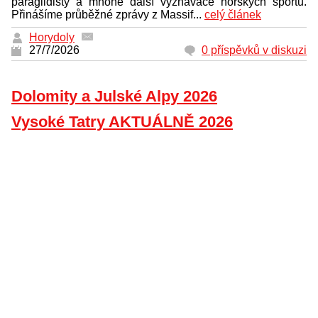
paraglidisty a mnohé další vyznavače horských sportů.
Přinášíme průběžné zprávy z Massif...
celý článek
Horydoly
27/7/2026
0 příspěvků v diskuzi
Dolomity a Julské Alpy 2026
Vysoké Tatry AKTUÁLNĚ 2026