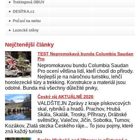
Trekingová OBUV
DESÍTKA.cz
Počasí na webu
Lezecké stěny
Nejčtenější články
TEST Nepromokavá bunda Columbia Saudan
Pro
Nepromokavou bundu Columbia Saudan
Pro ocení většina lidí, kteří chodí do přírody.
Nejlepší je na náročnou turistiku, lehčí
horolezecké túry a trekking. Konstrukce a materiál jsou
odolné. Bunda má všechny důležité prvky,
Český ráj AKTUÁLNĚ 2026
VALDŠTEJN Zprávy z kraje pískovcových
skal, rybníků a hradů. Prachov, Hrubá
Skála, Skalák, Trosky, Příhrazy, Drábské
světničky, Valečov, Jičín, Sobotka, Turnov,
Kozákov, Zlatá stezka Českého ráje... To jsou pojmy, které
zná každý turista
Feráta Hluboká nad Vltavou je přístupná z