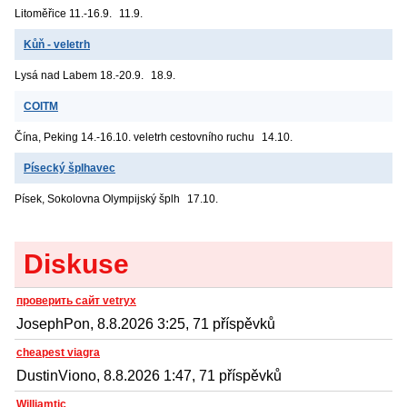
Litoměřice
11.-16.9.
11.9.
Kůň - veletrh
Lysá nad Labem
18.-20.9.
18.9.
COITM
Čína, Peking
14.-16.10. veletrh cestovního ruchu
14.10.
Písecký šplhavec
Písek, Sokolovna
Olympijský šplh
17.10.
Diskuse
проверить сайт vetryx
JosephPon, 8.8.2026 3:25, 71 příspěvků
cheapest viagra
DustinViono, 8.8.2026 1:47, 71 příspěvků
Williamtic