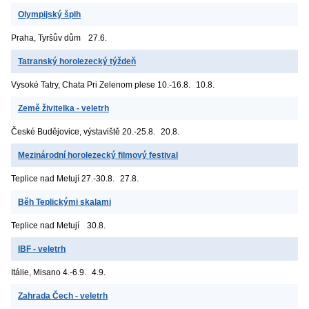
Olympijský šplh
Praha, Tyršův dům
27.6.
Tatranský horolezecký týždeň
Vysoké Tatry, Chata Pri Zelenom plese
10.-16.8.
10.8.
Země živitelka - veletrh
České Budějovice, výstaviště
20.-25.8.
20.8.
Mezinárodní horolezecký filmový festival
Teplice nad Metují
27.-30.8.
27.8.
Běh Teplickými skalami
Teplice nad Metují
30.8.
IBF - veletrh
Itálie, Misano
4.-6.9.
4.9.
Zahrada Čech - veletrh