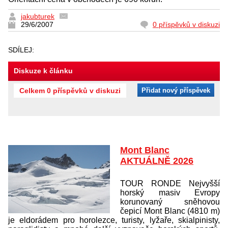
jakubturek
29/6/2007
0 příspěvků v diskuzi
SDÍLEJ:
Diskuze k článku
Celkem 0 příspěvků v diskuzi
Přidat nový příspěvek
Mont Blanc
AKTUÁLNĚ 2026
TOUR RONDE Nejvyšší
horský masiv Evropy
korunovaný sněhovou
čepicí Mont Blanc (4810 m)
je eldorádem pro horolezce, turisty, lyžaře, skialpinisty,