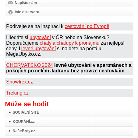
Napište nám
Info o serveru
Podívejte se na inspiraci k
cestování po Evropě
.
Hledáte si
ubytování
v ČR nebo na Slovensku?
Doporučujeme
chaty a chalupy k pronájmu
za nejlepší
ceny. I
levné ubytování
si najdete na portálu
MegaUbytko.cz.
CHORVATSKO 2024
levné ubytování v apartmánech a
pokojích po celém Jadranu bez provize cestovkám.
Snowtrex.cz
Treking.cz
Může se hodit
SOCIÁLNÍ SÍTĚ
KOUPÁNÍ.cz
NašeBrdy.cz