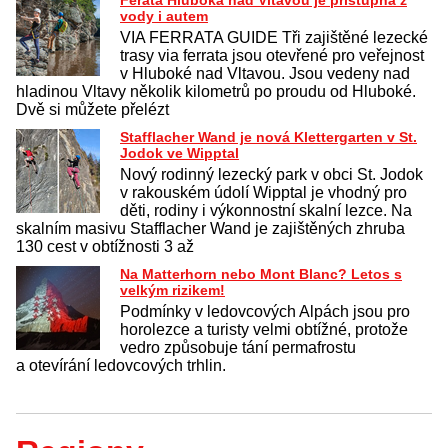
vody i autem
VIA FERRATA GUIDE Tři zajištěné lezecké
trasy via ferrata jsou otevřené pro veřejnost
v Hluboké nad Vltavou. Jsou vedeny nad
hladinou Vltavy několik kilometrů po proudu od Hluboké.
Dvě si můžete přelézt
Stafflacher Wand je nová Klettergarten v St.
Jodok ve Wipptal
Nový rodinný lezecký park v obci St. Jodok
v rakouském údolí Wipptal je vhodný pro
děti, rodiny i výkonnostní skalní lezce. Na
skalním masivu Stafflacher Wand je zajištěných zhruba
130 cest v obtížnosti 3 až
Na Matterhorn nebo Mont Blanc? Letos s
velkým rizikem!
Podmínky v ledovcových Alpách jsou pro
horolezce a turisty velmi obtížné, protože
vedro způsobuje tání permafrostu
a otevírání ledovcových trhlin.