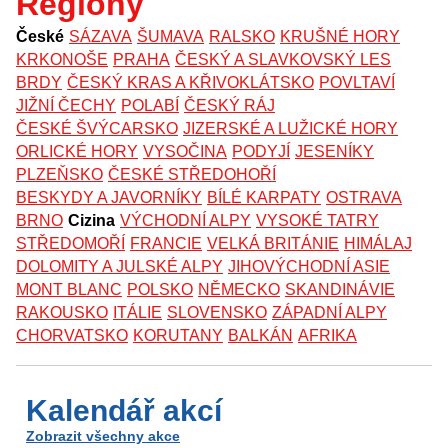
Regiony
České
SÁZAVA
ŠUMAVA
RALSKO
KRUŠNÉ HORY
KRKONOŠE
PRAHA
ČESKÝ A SLAVKOVSKÝ LES
BRDY
ČESKÝ KRAS A KŘIVOKLÁTSKO
POVLTAVÍ
JIŽNÍ ČECHY
POLABÍ
ČESKÝ RÁJ
ČESKÉ ŠVÝCARSKO
JIZERSKÉ A LUŽICKÉ HORY
ORLICKÉ HORY
VYSOČINA
PODYJÍ
JESENÍKY
PLZEŇSKO
ČESKÉ STŘEDOHOŘÍ
BESKYDY A JAVORNÍKY
BÍLÉ KARPATY
OSTRAVA
BRNO
Cizina
VÝCHODNÍ ALPY
VYSOKÉ TATRY
STŘEDOMOŘÍ
FRANCIE
VELKÁ BRITÁNIE
HIMÁLAJ
DOLOMITY A JULSKÉ ALPY
JIHOVÝCHODNÍ ASIE
MONT BLANC
POLSKO
NĚMECKO
SKANDINÁVIE
RAKOUSKO
ITÁLIE
SLOVENSKO
ZÁPADNÍ ALPY
CHORVATSKO
KORUTANY
BALKÁN
AFRIKA
Kalendář akcí
Zobrazit všechny akce