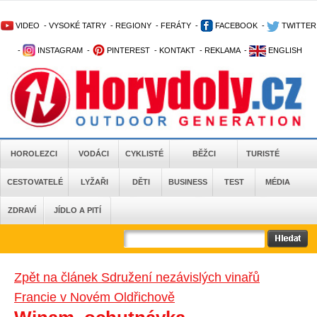
VIDEO
-
VYSOKÉ TATRY
-
REGIONY
-
FERÁTY
-
FACEBOOK
-
TWITTER
-
INSTAGRAM
-
PINTEREST
-
KONTAKT
-
REKLAMA
-
ENGLISH
HOROLEZCI
VODÁCI
CYKLISTÉ
BĚŽCI
TURISTÉ
CESTOVATELÉ
LYŽAŘI
DĚTI
BUSINESS
TEST
MÉDIA
ZDRAVÍ
JÍDLO A PITÍ
Zpět na článek Sdružení nezávislých vinařů
Francie v Novém Oldřichově