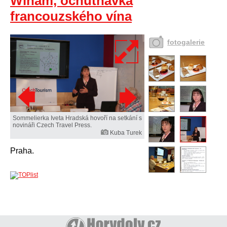
Winam, ochutnávka
francouzského vína
fotogalerie
Sommelierka Iveta Hradská hovoří na setkání s
novináři Czech Travel Press.
Kuba Turek
Praha.