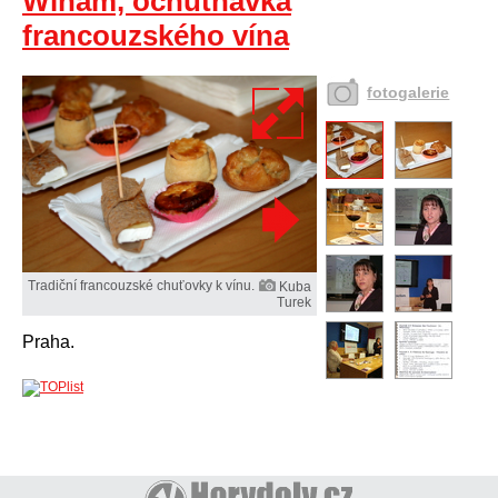
Winam, ochutnávka
francouzského vína
fotogalerie
Tradiční francouzské chuťovky k vínu.
Kuba
Turek
Praha.