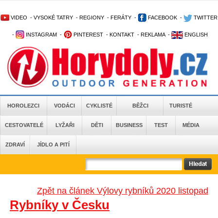
VIDEO
-
VYSOKÉ TATRY
-
REGIONY
-
FERÁTY
-
FACEBOOK
-
TWITTER
-
INSTAGRAM
-
PINTEREST
-
KONTAKT
-
REKLAMA
-
ENGLISH
HOROLEZCI
VODÁCI
CYKLISTÉ
BĚŽCI
TURISTÉ
CESTOVATELÉ
LYŽAŘI
DĚTI
BUSINESS
TEST
MÉDIA
ZDRAVÍ
JÍDLO A PITÍ
Zpět na článek Výlovy rybníků 2020 listopad
Rybníky v Česku