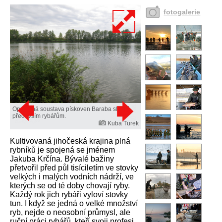
fotogalerie
Opuštěná soustava pískoven Baraba slouží
především rybářům.
Kuba Turek
Kultivovaná jihočeská krajina plná
rybníků je spojená se jménem
Jakuba Krčína. Bývalé bažiny
přetvořil před půl tisíciletím ve stovky
velkých i malých vodních nádrží, ve
kterých se od té doby chovají ryby.
Každý rok jich rybáři vyloví stovky
tun. I když se jedná o velké množství
ryb, nejde o neosobní průmysl, ale
ruční práci rybářů, kteří svoji profesi