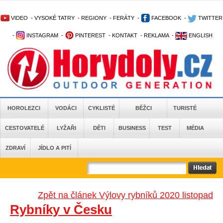
VIDEO
-
VYSOKÉ TATRY
-
REGIONY
-
FERÁTY
-
FACEBOOK
-
TWITTER
-
INSTAGRAM
-
PINTEREST
-
KONTAKT
-
REKLAMA
-
ENGLISH
HOROLEZCI
VODÁCI
CYKLISTÉ
BĚŽCI
TURISTÉ
CESTOVATELÉ
LYŽAŘI
DĚTI
BUSINESS
TEST
MÉDIA
ZDRAVÍ
JÍDLO A PITÍ
Zpět na článek Výlovy rybníků 2020 listopad
Rybníky v Česku