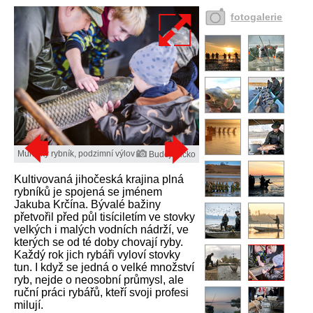
fotogalerie
Munický rybník, podzimní výlov
Budějovicko
Kultivovaná jihočeská krajina plná
rybníků je spojená se jménem
Jakuba Krčína. Bývalé bažiny
přetvořil před půl tisíciletím ve stovky
velkých i malých vodních nádrží, ve
kterých se od té doby chovají ryby.
Každý rok jich rybáři vyloví stovky
tun. I když se jedná o velké množství
ryb, nejde o neosobní průmysl, ale
ruční práci rybářů, kteří svoji profesi
milují.