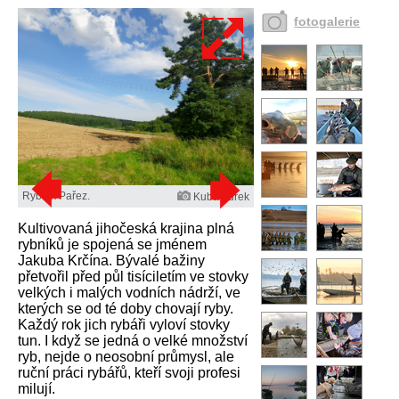
fotogalerie
Rybník Pařez.
Kuba Turek
Kultivovaná jihočeská krajina plná
rybníků je spojená se jménem
Jakuba Krčína. Bývalé bažiny
přetvořil před půl tisíciletím ve stovky
velkých i malých vodních nádrží, ve
kterých se od té doby chovají ryby.
Každý rok jich rybáři vyloví stovky
tun. I když se jedná o velké množství
ryb, nejde o neosobní průmysl, ale
ruční práci rybářů, kteří svoji profesi
milují.