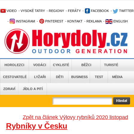
VIDEO
-
VYSOKÉ TATRY
-
REGIONY
-
FERÁTY
-
FACEBOOK
-
TWITTER
-
INSTAGRAM
-
PINTEREST
-
KONTAKT
-
REKLAMA
-
ENGLISH
HOROLEZCI
VODÁCI
CYKLISTÉ
BĚŽCI
TURISTÉ
CESTOVATELÉ
LYŽAŘI
DĚTI
BUSINESS
TEST
MÉDIA
ZDRAVÍ
JÍDLO A PITÍ
Zpět na článek Výlovy rybníků 2020 listopad
Rybníky v Česku