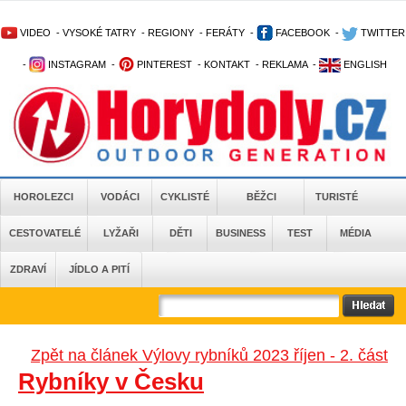
VIDEO
-
VYSOKÉ TATRY
-
REGIONY
-
FERÁTY
-
FACEBOOK
-
TWITTER
-
INSTAGRAM
-
PINTEREST
-
KONTAKT
-
REKLAMA
-
ENGLISH
HOROLEZCI
VODÁCI
CYKLISTÉ
BĚŽCI
TURISTÉ
CESTOVATELÉ
LYŽAŘI
DĚTI
BUSINESS
TEST
MÉDIA
ZDRAVÍ
JÍDLO A PITÍ
Zpět na článek Výlovy rybníků 2023 říjen - 2. část
Rybníky v Česku