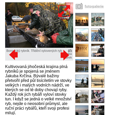
fotogalerie
Borovický rybník. Třídění vylovených ryb.
Kuba
Turek
Kultivovaná jihočeská krajina plná
rybníků je spojená se jménem
Jakuba Krčína. Bývalé bažiny
přetvořil před půl tisíciletím ve stovky
velkých i malých vodních nádrží, ve
kterých se od té doby chovají ryby.
Každý rok jich rybáři vyloví stovky
tun. I když se jedná o velké množství
ryb, nejde o neosobní průmysl, ale
ruční práci rybářů, kteří svoji profesi
milují.