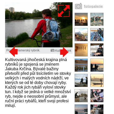
fotogalerie
Praha, Hamerský rybník.
Kuba Turek
Kultivovaná jihočeská krajina plná
rybníků je spojená se jménem
Jakuba Krčína. Bývalé bažiny
přetvořil před půl tisíciletím ve stovky
velkých i malých vodních nádrží, ve
kterých se od té doby chovají ryby.
Každý rok jich rybáři vyloví stovky
tun. I když se jedná o velké množství
ryb, nejde o neosobní průmysl, ale
ruční práci rybářů, kteří svoji profesi
milují.