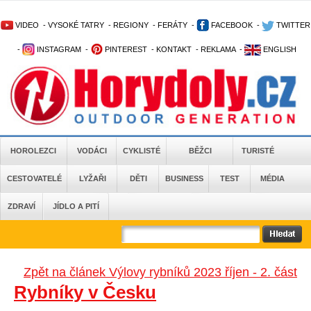
VIDEO
-
VYSOKÉ TATRY
-
REGIONY
-
FERÁTY
-
FACEBOOK
-
TWITTER
-
INSTAGRAM
-
PINTEREST
-
KONTAKT
-
REKLAMA
-
ENGLISH
HOROLEZCI
VODÁCI
CYKLISTÉ
BĚŽCI
TURISTÉ
CESTOVATELÉ
LYŽAŘI
DĚTI
BUSINESS
TEST
MÉDIA
ZDRAVÍ
JÍDLO A PITÍ
Zpět na článek Výlovy rybníků 2023 říjen - 2. část
Rybníky v Česku