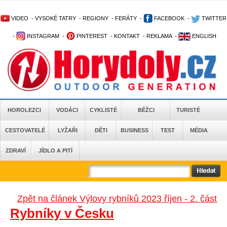
VIDEO
-
VYSOKÉ TATRY
-
REGIONY
-
FERÁTY
-
FACEBOOK
-
TWITTER
-
INSTAGRAM
-
PINTEREST
-
KONTAKT
-
REKLAMA
-
ENGLISH
HOROLEZCI
VODÁCI
CYKLISTÉ
BĚŽCI
TURISTÉ
CESTOVATELÉ
LYŽAŘI
DĚTI
BUSINESS
TEST
MÉDIA
ZDRAVÍ
JÍDLO A PITÍ
Zpět na článek Výlovy rybníků 2023 říjen - 2. část
Rybníky v Česku