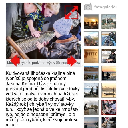
fotogalerie
Munický rybník, podzimní výlov
Budějovicko
Kultivovaná jihočeská krajina plná
rybníků je spojená se jménem
Jakuba Krčína. Bývalé bažiny
přetvořil před půl tisíciletím ve stovky
velkých i malých vodních nádrží, ve
kterých se od té doby chovají ryby.
Každý rok jich rybáři vyloví stovky
tun. I když se jedná o velké množství
ryb, nejde o neosobní průmysl, ale
ruční práci rybářů, kteří svoji profesi
milují.