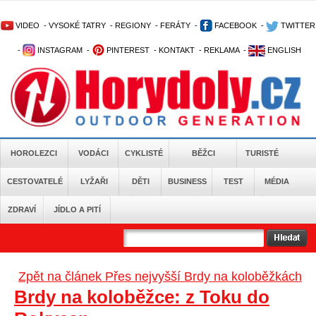
VIDEO
-
VYSOKÉ TATRY
-
REGIONY
-
FERÁTY
-
FACEBOOK
-
TWITTER
-
INSTAGRAM
-
PINTEREST
-
KONTAKT
-
REKLAMA
-
ENGLISH
HOROLEZCI
VODÁCI
CYKLISTÉ
BĚŽCI
TURISTÉ
CESTOVATELÉ
LYŽAŘI
DĚTI
BUSINESS
TEST
MÉDIA
ZDRAVÍ
JÍDLO A PITÍ
Zpět na článek Přes nejvyšší Brdy na koloběžkách
Brdy na koloběžce: z Toku do