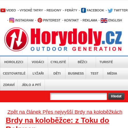
VIDEO
-
VYSOKÉ TATRY
-
REGIONY
-
FERÁTY
-
FACEBOOK
-
TWITTER
-
INSTAGRAM
-
PINTEREST
-
KONTAKT
-
REKLAMA
-
ENGLISH
HOROLEZCI
VODÁCI
CYKLISTÉ
BĚŽCI
TURISTÉ
CESTOVATELÉ
LYŽAŘI
DĚTI
BUSINESS
TEST
MÉDIA
ZDRAVÍ
JÍDLO A PITÍ
Zpět na článek Přes nejvyšší Brdy na koloběžkách
Brdy na koloběžce: z Toku do