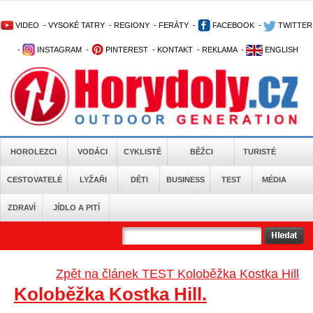
VIDEO
-
VYSOKÉ TATRY
-
REGIONY
-
FERÁTY
-
FACEBOOK
-
TWITTER
-
INSTAGRAM
-
PINTEREST
-
KONTAKT
-
REKLAMA
-
ENGLISH
HOROLEZCI
VODÁCI
CYKLISTÉ
BĚŽCI
TURISTÉ
CESTOVATELÉ
LYŽAŘI
DĚTI
BUSINESS
TEST
MÉDIA
ZDRAVÍ
JÍDLO A PITÍ
Zpět na článek TEST Koloběžka Kostka Hill
Koloběžka Kostka Hill.