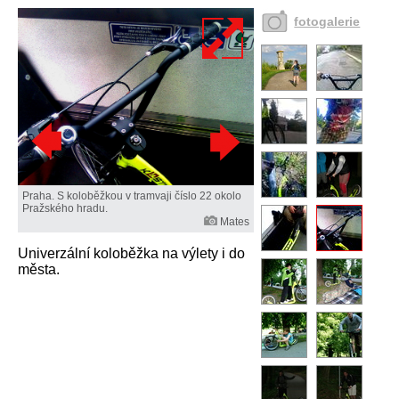
fotogalerie
Praha. S koloběžkou v tramvaji číslo 22 okolo
Pražského hradu.
Mates
Univerzální koloběžka na výlety i do
města.