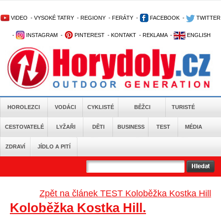
VIDEO
-
VYSOKÉ TATRY
-
REGIONY
-
FERÁTY
-
FACEBOOK
-
TWITTER
-
INSTAGRAM
-
PINTEREST
-
KONTAKT
-
REKLAMA
-
ENGLISH
HOROLEZCI
VODÁCI
CYKLISTÉ
BĚŽCI
TURISTÉ
CESTOVATELÉ
LYŽAŘI
DĚTI
BUSINESS
TEST
MÉDIA
ZDRAVÍ
JÍDLO A PITÍ
Zpět na článek TEST Koloběžka Kostka Hill
Koloběžka Kostka Hill.