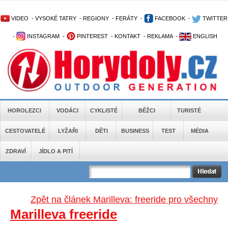
VIDEO
-
VYSOKÉ TATRY
-
REGIONY
-
FERÁTY
-
FACEBOOK
-
TWITTER
-
INSTAGRAM
-
PINTEREST
-
KONTAKT
-
REKLAMA
-
ENGLISH
HOROLEZCI
VODÁCI
CYKLISTÉ
BĚŽCI
TURISTÉ
CESTOVATELÉ
LYŽAŘI
DĚTI
BUSINESS
TEST
MÉDIA
ZDRAVÍ
JÍDLO A PITÍ
Zpět na článek Marilleva: freeride pro všechny
Marilleva freeride