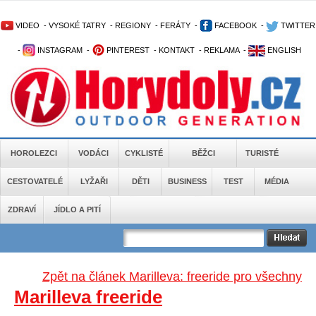
VIDEO
-
VYSOKÉ TATRY
-
REGIONY
-
FERÁTY
-
FACEBOOK
-
TWITTER
-
INSTAGRAM
-
PINTEREST
-
KONTAKT
-
REKLAMA
-
ENGLISH
HOROLEZCI
VODÁCI
CYKLISTÉ
BĚŽCI
TURISTÉ
CESTOVATELÉ
LYŽAŘI
DĚTI
BUSINESS
TEST
MÉDIA
ZDRAVÍ
JÍDLO A PITÍ
Zpět na článek Marilleva: freeride pro všechny
Marilleva freeride