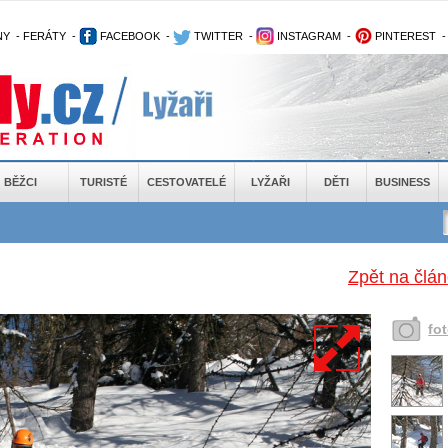
NY
-
FERÁTY
-
FACEBOOK
-
TWITTER
-
INSTAGRAM
-
PINTEREST
BĚŽCI
TURISTÉ
CESTOVATELÉ
LYŽAŘI
DĚTI
BUSINESS
Zpět na člán
fo