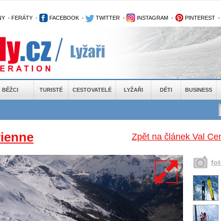
NY
-
FERÁTY
-
FACEBOOK
-
TWITTER
-
INSTAGRAM
-
PINTEREST
BĚŽCI
TURISTÉ
CESTOVATELÉ
LYŽAŘI
DĚTI
BUSINESS
rienne
Zpět na článek Val Cen
fo