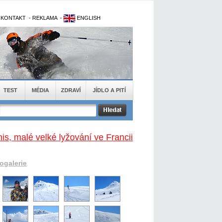
-
KONTAKT
-
REKLAMA
-
ENGLISH
TEST
MÉDIA
ZDRAVÍ
JÍDLO A PITÍ
is, malé velké lyžování ve Francii
togalerie