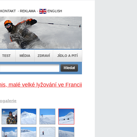
-
KONTAKT
-
REKLAMA
-
ENGLISH
TEST
MÉDIA
ZDRAVÍ
JÍDLO A PITÍ
is, malé velké lyžování ve Francii
togalerie