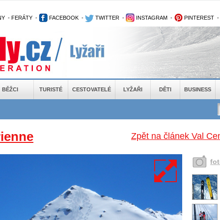
NY
-
FERÁTY
-
FACEBOOK
-
TWITTER
-
INSTAGRAM
-
PINTEREST
BĚŽCI
TURISTÉ
CESTOVATELÉ
LYŽAŘI
DĚTI
BUSINESS
rienne
Zpět na článek Val Cen
fo