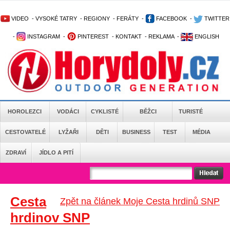
VIDEO
-
VYSOKÉ TATRY
-
REGIONY
-
FERÁTY
-
FACEBOOK
-
TWITTER
-
INSTAGRAM
-
PINTEREST
-
KONTAKT
-
REKLAMA
-
ENGLISH
HOROLEZCI
VODÁCI
CYKLISTÉ
BĚŽCI
TURISTÉ
CESTOVATELÉ
LYŽAŘI
DĚTI
BUSINESS
TEST
MÉDIA
ZDRAVÍ
JÍDLO A PITÍ
Cesta
Zpět na článek Moje Cesta hrdinů SNP
hrdinov SNP