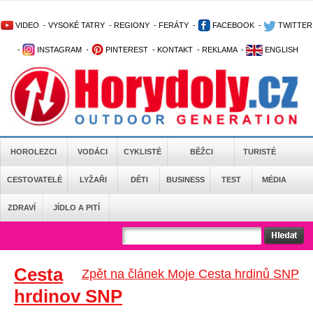
VIDEO
-
VYSOKÉ TATRY
-
REGIONY
-
FERÁTY
-
FACEBOOK
-
TWITTER
-
INSTAGRAM
-
PINTEREST
-
KONTAKT
-
REKLAMA
-
ENGLISH
HOROLEZCI
VODÁCI
CYKLISTÉ
BĚŽCI
TURISTÉ
CESTOVATELÉ
LYŽAŘI
DĚTI
BUSINESS
TEST
MÉDIA
ZDRAVÍ
JÍDLO A PITÍ
Cesta
Zpět na článek Moje Cesta hrdinů SNP
hrdinov SNP