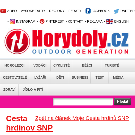
VIDEO
-
VYSOKÉ TATRY
-
REGIONY
-
FERÁTY
-
FACEBOOK
-
TWITTER
-
INSTAGRAM
-
PINTEREST
-
KONTAKT
-
REKLAMA
-
ENGLISH
HOROLEZCI
VODÁCI
CYKLISTÉ
BĚŽCI
TURISTÉ
CESTOVATELÉ
LYŽAŘI
DĚTI
BUSINESS
TEST
MÉDIA
ZDRAVÍ
JÍDLO A PITÍ
Cesta
Zpět na článek Moje Cesta hrdinů SNP
hrdinov SNP