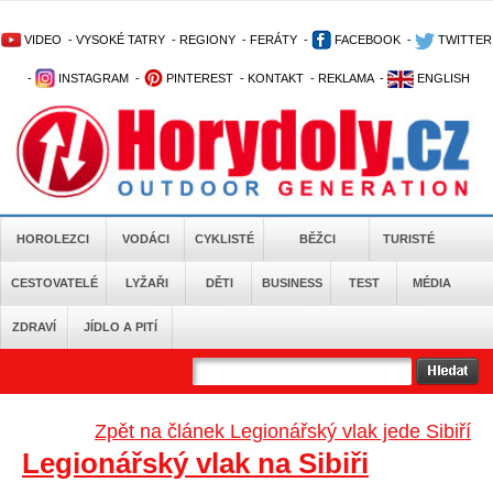
VIDEO
-
VYSOKÉ TATRY
-
REGIONY
-
FERÁTY
-
FACEBOOK
-
TWITTER
-
INSTAGRAM
-
PINTEREST
-
KONTAKT
-
REKLAMA
-
ENGLISH
HOROLEZCI
VODÁCI
CYKLISTÉ
BĚŽCI
TURISTÉ
CESTOVATELÉ
LYŽAŘI
DĚTI
BUSINESS
TEST
MÉDIA
ZDRAVÍ
JÍDLO A PITÍ
Zpět na článek Legionářský vlak jede Sibiří
Legionářský vlak na Sibiři