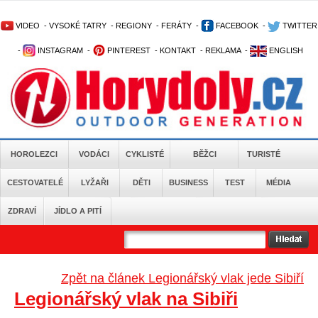
VIDEO
-
VYSOKÉ TATRY
-
REGIONY
-
FERÁTY
-
FACEBOOK
-
TWITTER
-
INSTAGRAM
-
PINTEREST
-
KONTAKT
-
REKLAMA
-
ENGLISH
HOROLEZCI
VODÁCI
CYKLISTÉ
BĚŽCI
TURISTÉ
CESTOVATELÉ
LYŽAŘI
DĚTI
BUSINESS
TEST
MÉDIA
ZDRAVÍ
JÍDLO A PITÍ
Zpět na článek Legionářský vlak jede Sibiří
Legionářský vlak na Sibiři