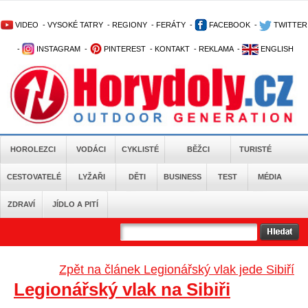
VIDEO
-
VYSOKÉ TATRY
-
REGIONY
-
FERÁTY
-
FACEBOOK
-
TWITTER
-
INSTAGRAM
-
PINTEREST
-
KONTAKT
-
REKLAMA
-
ENGLISH
HOROLEZCI
VODÁCI
CYKLISTÉ
BĚŽCI
TURISTÉ
CESTOVATELÉ
LYŽAŘI
DĚTI
BUSINESS
TEST
MÉDIA
ZDRAVÍ
JÍDLO A PITÍ
Zpět na článek Legionářský vlak jede Sibiří
Legionářský vlak na Sibiři