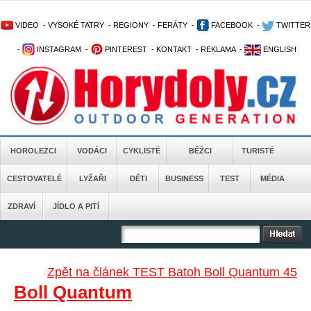
VIDEO
-
VYSOKÉ TATRY
-
REGIONY
-
FERÁTY
-
FACEBOOK
-
TWITTER
-
INSTAGRAM
-
PINTEREST
-
KONTAKT
-
REKLAMA
-
ENGLISH
HOROLEZCI
VODÁCI
CYKLISTÉ
BĚŽCI
TURISTÉ
CESTOVATELÉ
LYŽAŘI
DĚTI
BUSINESS
TEST
MÉDIA
ZDRAVÍ
JÍDLO A PITÍ
Zpět na článek TEST Batoh Boll Quantum 45
Boll Quantum