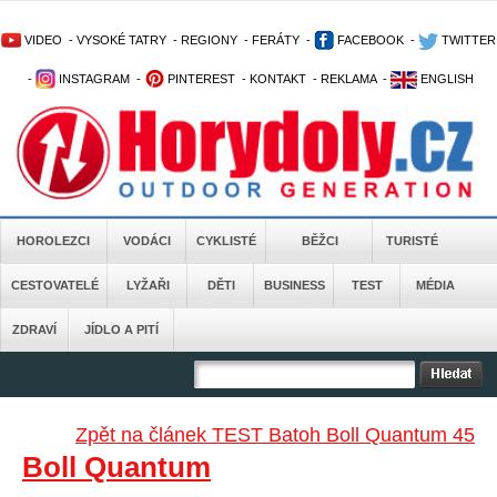
VIDEO
-
VYSOKÉ TATRY
-
REGIONY
-
FERÁTY
-
FACEBOOK
-
TWITTER
-
INSTAGRAM
-
PINTEREST
-
KONTAKT
-
REKLAMA
-
ENGLISH
HOROLEZCI
VODÁCI
CYKLISTÉ
BĚŽCI
TURISTÉ
CESTOVATELÉ
LYŽAŘI
DĚTI
BUSINESS
TEST
MÉDIA
ZDRAVÍ
JÍDLO A PITÍ
Zpět na článek TEST Batoh Boll Quantum 45
Boll Quantum