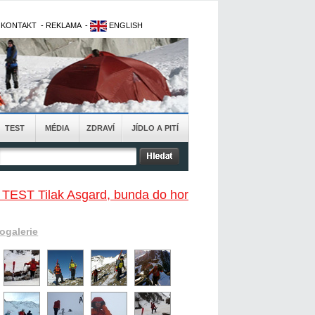
-
KONTAKT
-
REKLAMA
-
ENGLISH
TEST
MÉDIA
ZDRAVÍ
JÍDLO A PITÍ
 TEST Tilak Asgard, bunda do hor
togalerie