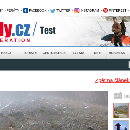
NY
-
FERÁTY
-
FACEBOOK
-
TWITTER
-
INSTAGRAM
-
PINTEREST
BĚŽCI
TURISTÉ
CESTOVATELÉ
LYŽAŘI
DĚTI
BUSINESS
Zpět na článek
fo