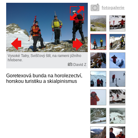
fotogalerie
Vysoké Tatry, Svišťový štít, na rameni jižního
hřebene.
David Z
Goretexová bunda na horolezectví,
horskou turistiku a skialpinismus