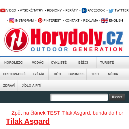
VIDEO
-
VYSOKÉ TATRY
-
REGIONY
-
FERÁTY
-
FACEBOOK
-
TWITTER
-
INSTAGRAM
-
PINTEREST
-
KONTAKT
-
REKLAMA
-
ENGLISH
HOROLEZCI
VODÁCI
CYKLISTÉ
BĚŽCI
TURISTÉ
CESTOVATELÉ
LYŽAŘI
DĚTI
BUSINESS
TEST
MÉDIA
ZDRAVÍ
JÍDLO A PITÍ
Zpět na článek TEST Tilak Asgard, bunda do hor
Tilak Asgard