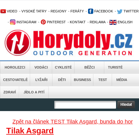
VIDEO
-
VYSOKÉ TATRY
-
REGIONY
-
FERÁTY
-
FACEBOOK
-
TWITTER
-
INSTAGRAM
-
PINTEREST
-
KONTAKT
-
REKLAMA
-
ENGLISH
HOROLEZCI
VODÁCI
CYKLISTÉ
BĚŽCI
TURISTÉ
CESTOVATELÉ
LYŽAŘI
DĚTI
BUSINESS
TEST
MÉDIA
ZDRAVÍ
JÍDLO A PITÍ
Zpět na článek TEST Tilak Asgard, bunda do hor
Tilak Asgard