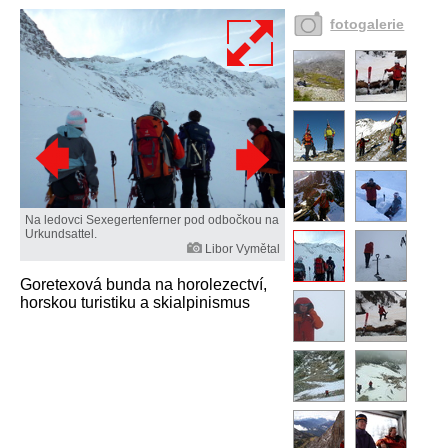
fotogalerie
Na ledovci Sexegertenferner pod odbočkou na
Urkundsattel.
Libor Vymětal
Goretexová bunda na horolezectví,
horskou turistiku a skialpinismus