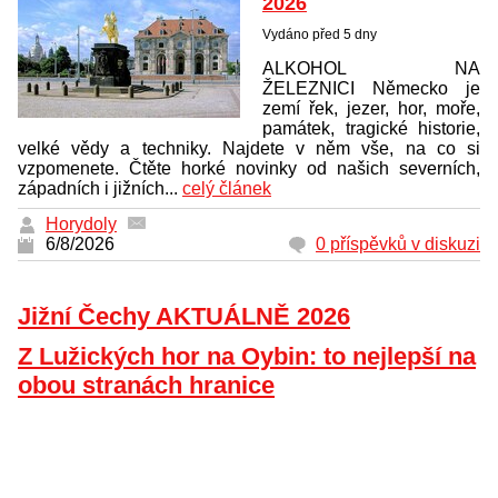
2026
Vydáno před 5 dny
ALKOHOL NA
ŽELEZNICI Německo je
zemí řek, jezer, hor, moře,
památek, tragické historie,
velké vědy a techniky. Najdete v něm vše, na co si
vzpomenete. Čtěte horké novinky od našich severních,
západních i jižních...
celý článek
Horydoly
6/8/2026
0 příspěvků v diskuzi
Jižní Čechy AKTUÁLNĚ 2026
Z Lužických hor na Oybin: to nejlepší na
obou stranách hranice