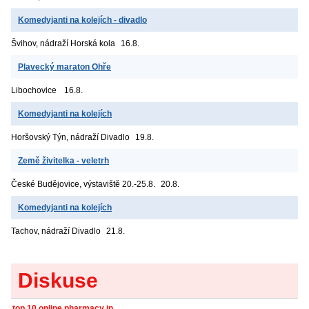
Komedyjanti na kolejích - divadlo
Švihov, nádraží
Horská kola
16.8.
Plavecký maraton Ohře
Libochovice
16.8.
Komedyjanti na kolejích
Horšovský Týn, nádraží
Divadlo
19.8.
Země živitelka - veletrh
České Budějovice, výstaviště
20.-25.8.
20.8.
Komedyjanti na kolejích
Tachov, nádraží
Divadlo
21.8.
Diskuse
top 10 online pharmacy in...