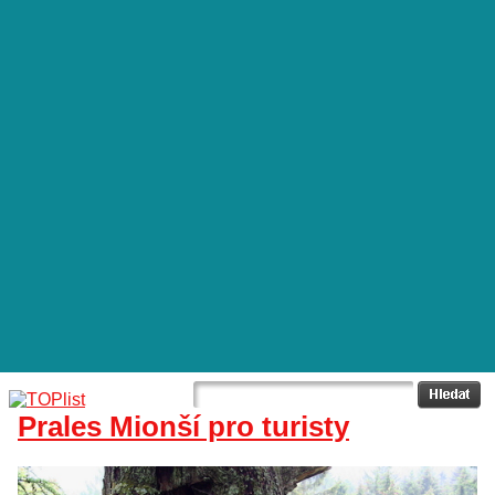
Prales Mionší pro turisty