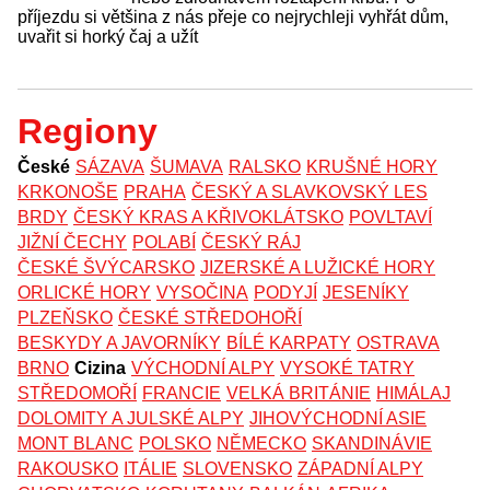
příjezdu si většina z nás přeje co nejrychleji vyhřát dům,
uvařit si horký čaj a užít
Regiony
České
SÁZAVA
ŠUMAVA
RALSKO
KRUŠNÉ HORY
KRKONOŠE
PRAHA
ČESKÝ A SLAVKOVSKÝ LES
BRDY
ČESKÝ KRAS A KŘIVOKLÁTSKO
POVLTAVÍ
JIŽNÍ ČECHY
POLABÍ
ČESKÝ RÁJ
ČESKÉ ŠVÝCARSKO
JIZERSKÉ A LUŽICKÉ HORY
ORLICKÉ HORY
VYSOČINA
PODYJÍ
JESENÍKY
PLZEŇSKO
ČESKÉ STŘEDOHOŘÍ
BESKYDY A JAVORNÍKY
BÍLÉ KARPATY
OSTRAVA
BRNO
Cizina
VÝCHODNÍ ALPY
VYSOKÉ TATRY
STŘEDOMOŘÍ
FRANCIE
VELKÁ BRITÁNIE
HIMÁLAJ
DOLOMITY A JULSKÉ ALPY
JIHOVÝCHODNÍ ASIE
MONT BLANC
POLSKO
NĚMECKO
SKANDINÁVIE
RAKOUSKO
ITÁLIE
SLOVENSKO
ZÁPADNÍ ALPY