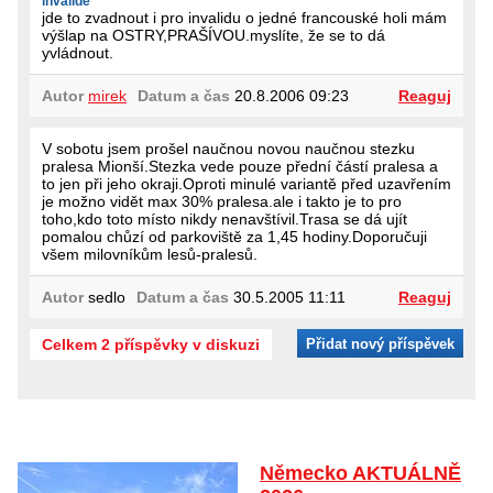
invalidé
jde to zvadnout i pro invalidu o jedné francouské holi mám
výšlap na OSTRY,PRAŠÍVOU.myslíte, že se to dá
yvládnout.
Autor
mirek
Datum a čas
20.8.2006 09:23
Reaguj
V sobotu jsem prošel naučnou novou naučnou stezku
pralesa Mionší.Stezka vede pouze přední částí pralesa a
to jen při jeho okraji.Oproti minulé variantě před uzavřením
je možno vidět max 30% pralesa.ale i takto je to pro
toho,kdo toto místo nikdy nenavštívil.Trasa se dá ujít
pomalou chůzí od parkoviště za 1,45 hodiny.Doporučuji
všem milovníkům lesů-pralesů.
Autor
sedlo
Datum a čas
30.5.2005 11:11
Reaguj
Celkem 2 příspěvky v diskuzi
Přidat nový příspěvek
Německo AKTUÁLNĚ