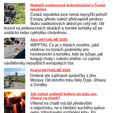
Nejlepší outdoorová dobrodružství v České
republice
Česká republika sice nemá nejvyšší pohoří
Evropy, přesto nabízí překvapivě pestrou
škálu outdoorových aktivit po celý rok. Od
lezení na pískovcových skalách a horské turistiky až po
vodáctví nebo cyklistiku chráněnou
Alpy AKTUÁLNĚ 2026
WIPPTAL Co je v Alpách nového, jaké
vládnou na horách podmínky pro
horolezectví a turistiku, kde se lyžuje, jak
fungují chaty i cokoliv jiného, co zajímá
návštěvníky nejvyšších evropských hor.
Podyjí AKTUÁLNĚ 2026
Drobné ale zajímavé zprávičky z jihu
Moravy. Od dolního toku řeky Dyje, Jihlavy
a Svratky.
Jak vybrat nejlepší brikety do krbu pro
víkend na chatě?
Víkend na chatě má být především
o odpočinku, ne o hledání suchého paliva
nebo zdlouhavém roztápění krbu. Po