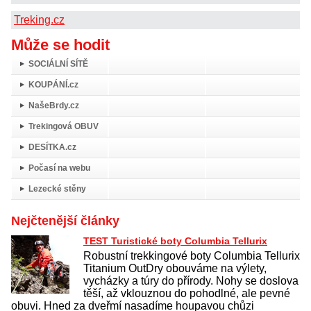
Treking.cz
Může se hodit
SOCIÁLNÍ SÍTĚ
KOUPÁNÍ.cz
NašeBrdy.cz
Trekingová OBUV
DESÍTKA.cz
Počasí na webu
Lezecké stěny
Nejčtenější články
TEST Turistické boty Columbia Tellurix
Robustní trekkingové boty Columbia Tellurix
Titanium OutDry obouváme na výlety,
vycházky a túry do přírody. Nohy se doslova
těší, až vklouznou do pohodlné, ale pevné
obuvi. Hned za dveřmí nasadíme houpavou chůzi