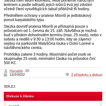
Stezka měří sedm kilometrů, vede poměrně náročným
terénem a podle odhadů jejích tvůrců trvá její zdolání
včetně čtení vysvětlujících tabulí přibližně tři hodiny.
Předmětem ochrany v pralese Mionší je jedlobukový
porost karpatského typu.
Stezka dovnitř pralesa Mionší je přístupná pouze s
průvodcem od 1. června do 15. září. Návštěva je možná
buď v předem dohodnutém termínu (max. 25 osob), nebo v
sobotu a neděli v 9:30 a 13:00 hodin, kdy se zájemci
sejdou na parkovišti Matyščina louka v Dolní Lomné u
návštěvnického centra.
Prohlídka zabere 3 hodiny. Maximální počet osob ve
skupinuěje 25 osob, minimální částka na průvodce činí
500 Kč.
Horydoly
12/2/2022
2 příspěvky v diskuzi
SDÍLEJ:
Diskuze k článku