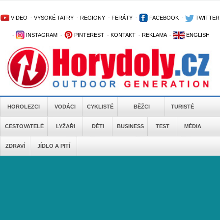
VIDEO
-
VYSOKÉ TATRY
-
REGIONY
-
FERÁTY
-
FACEBOOK
-
TWITTER
-
INSTAGRAM
-
PINTEREST
-
KONTAKT
-
REKLAMA
-
ENGLISH
HOROLEZCI
VODÁCI
CYKLISTÉ
BĚŽCI
TURISTÉ
CESTOVATELÉ
LYŽAŘI
DĚTI
BUSINESS
TEST
MÉDIA
ZDRAVÍ
JÍDLO A PITÍ