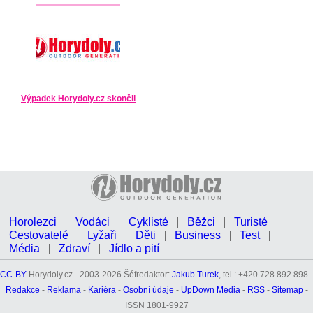
Výpadek Horydoly.cz skončil
Horolezci
Vodáci
Cyklisté
Běžci
Turisté
Cestovatelé
Lyžaři
Děti
Business
Test
Média
Zdraví
Jídlo a pití
CC-BY
Horydoly.cz - 2003-2026 Šéfredaktor:
Jakub Turek
, tel.: +420 728 892 898 -
Redakce
-
Reklama
-
Kariéra
-
Osobní údaje
-
UpDown Media
-
RSS
-
Sitemap
-
ISSN 1801-9927