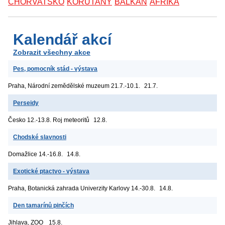
CHORVATSKO
KORUTANY
BALKÁN
AFRIKA
Kalendář akcí
Zobrazit všechny akce
Pes, pomocník stád - výstava
Praha, Národní zemědělské muzeum
21.7.-10.1.
21.7.
Perseidy
Česko
12.-13.8. Roj meteoritů
12.8.
Chodské slavnosti
Domažlice
14.-16.8.
14.8.
Exotické ptactvo - výstava
Praha, Botanická zahrada Univerzity Karlovy
14.-30.8.
14.8.
Den tamarínů pinčích
Jihlava, ZOO
15.8.