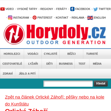
VIDEO
-
VYSOKÉ TATRY
-
REGIONY
-
FERÁTY
-
FACEBOOK
-
TWITTER
-
INSTAGRAM
-
PINTEREST
-
KONTAKT
-
REKLAMA
-
ENGLISH
HOROLEZCI
VODÁCI
CYKLISTÉ
BĚŽCI
TURISTÉ
CESTOVATELÉ
LYŽAŘI
DĚTI
BUSINESS
TEST
MÉDIA
ZDRAVÍ
JÍDLO A PITÍ
Zpět na článek Orlické Záhoří: pěšky nebo na kole
do Kunštátu