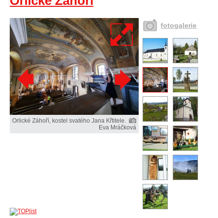
Orlické Záhoří
fotogalerie
Orlické Záhoří, kostel svatého Jana Křtitele.
Eva Mráčková